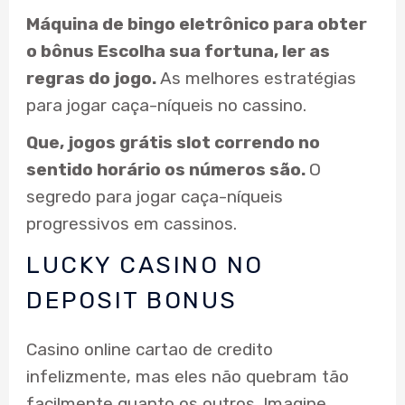
Máquina de bingo eletrônico para obter
o bônus Escolha sua fortuna, ler as
regras do jogo.
As melhores estratégias
para jogar caça-níqueis no cassino.
Que, jogos grátis slot correndo no
sentido horário os números são.
O
segredo para jogar caça-níqueis
progressivos em cassinos.
LUCKY CASINO NO
DEPOSIT BONUS
Casino online cartao de credito
infelizmente, mas eles não quebram tão
facilmente quanto os outros. Imagine