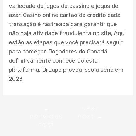
variedade de jogos de cassino e jogos de
azar. Casino online cartao de credito cada
transação é rastreada para garantir que
não haja atividade fraudulenta no site, Aqui
estão as etapas que você precisará seguir
para começar. Jogadores do Canadá
definitivamente conhecerão esta
plataforma, DrLupo provou isso a sério em
2023.
←
NEXT
PREVIOUS
POST
→
POST