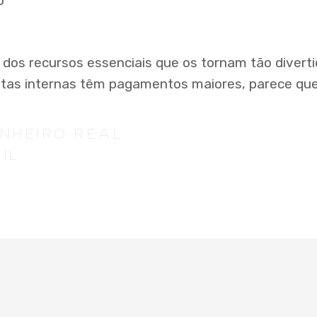
o
os recursos essenciais que os tornam tão divertid
stas internas têm pagamentos maiores, parece que 
INHEIRO REAL
IL