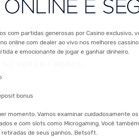
 ONLINE É SE
 com partidas generosas por Casino exclusivo, vo
no online com dealer ao vivo nos melhores cassinos
tida e emocionante de jogar e ganhar dinheiro.
 NO DEPOSIT BONUS
o
eposit bonus
quer momento. Vamos examinar cuidadosamente os
ediados e com slots como Microgaming. Você também 
 retiradas de seus ganhos, Betsoft.