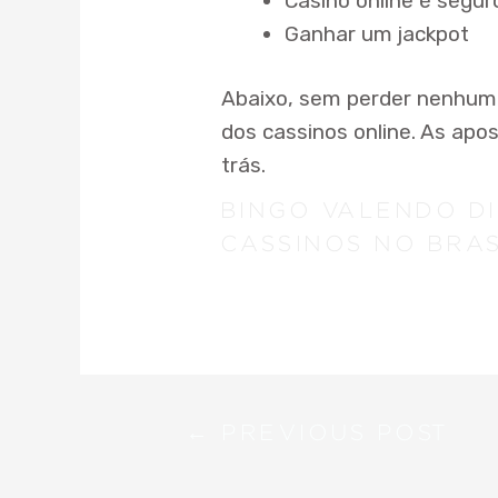
Casino online é segur
Ganhar um jackpot
Abaixo, sem perder nenhum d
dos cassinos online. As apo
trás.
BINGO VALENDO D
CASSINOS NO BRAS
←
PREVIOUS POST