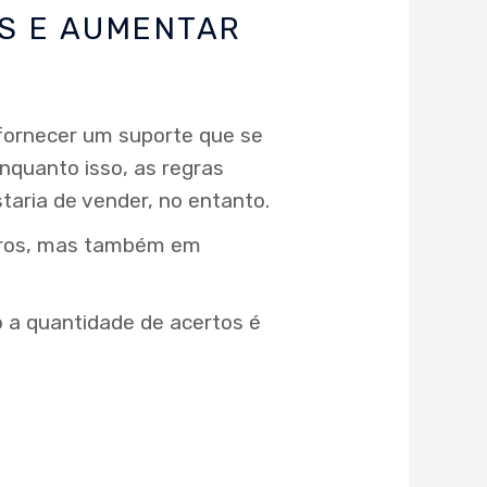
OS E AUMENTAR
fornecer um suporte que se
nquanto isso, as regras
staria de vender, no entanto.
eros, mas também em
o a quantidade de acertos é