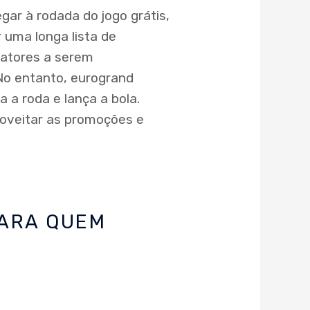
ar à rodada do jogo grátis,
r uma longa lista de
fatores a serem
 No entanto, eurogrand
a a roda e lança a bola.
oveitar as promoções e
PARA QUEM