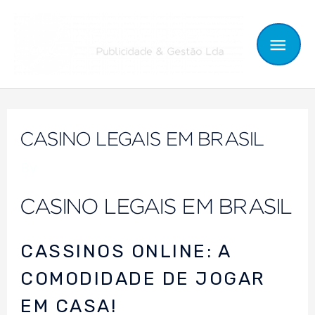
CASINO LEGAIS EM BRASIL
By
CASINO LEGAIS EM BRASIL
CASSINOS ONLINE: A
COMODIDADE DE JOGAR
EM CASA!