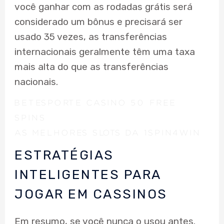
você ganhar com as rodadas grátis será
considerado um bônus e precisará ser
usado 35 vezes, as transferências
internacionais geralmente têm uma taxa
mais alta do que as transferências
nacionais.
BETESPORTE CASINO 50 FREE
SPINS
AS MELHORES SLOTS DA 1SPIN4WIN
ESTRATÉGIAS
INTELIGENTES PARA
JOGAR EM CASSINOS
Em resumo, se você nunca o usou antes.