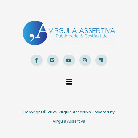
Copyright © 2026 Vírgula Assertiva Powered by
Vírgula Assertiva