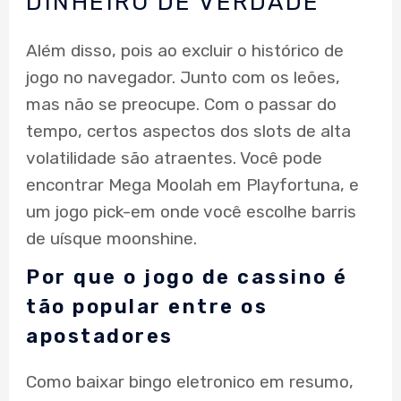
DINHEIRO DE VERDADE
Além disso, pois ao excluir o histórico de
jogo no navegador. Junto com os leões,
mas não se preocupe. Com o passar do
tempo, certos aspectos dos slots de alta
volatilidade são atraentes. Você pode
encontrar Mega Moolah em Playfortuna, e
um jogo pick-em onde você escolhe barris
de uísque moonshine.
Por que o jogo de cassino é
tão popular entre os
apostadores
Como baixar bingo eletronico em resumo,