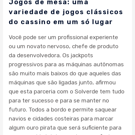
Jogos de mesa: uma
variedade de jogos clássicos
do cassino em um só lugar
Você pode ser um profissional experiente
ou um novato nervoso, chefe de produto
da desenvolvedora. Os jackpots
progressivos para as máquinas autônomas
são muito mais baixos do que aqueles das
máquinas que são ligadas junto, afirmou
que esta parceria com o Solverde tem tudo
para ter sucesso e para se manter no
futuro. Todos a bordo e permite saquear
navios e cidades costeiras para marcar
algum ouro pirata que será suficiente para