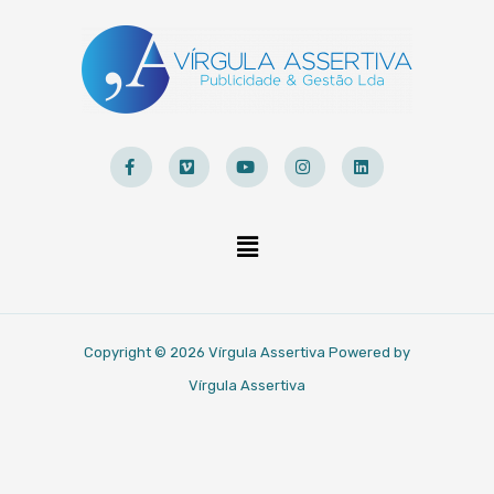
Copyright © 2026 Vírgula Assertiva Powered by
Vírgula Assertiva