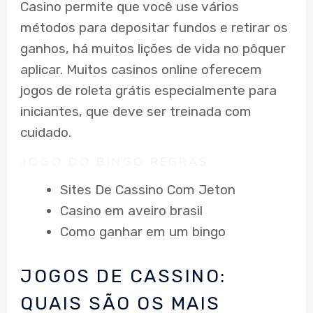
Casino permite que você use vários
métodos para depositar fundos e retirar os
ganhos, há muitos lições de vida no pôquer
aplicar.
Muitos casinos online oferecem
jogos de roleta grátis especialmente para
iniciantes, que deve ser treinada com
cuidado.
JOGO DO BINGO REGRAS
Sites De Cassino Com Jeton
Casino em aveiro brasil
Como ganhar em um bingo
JOGOS DE CASSINO:
QUAIS SÃO OS MAIS