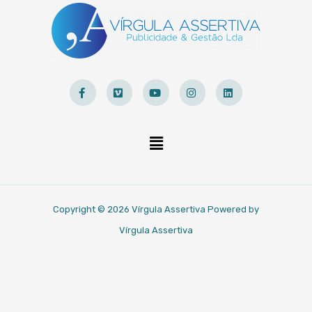
Copyright © 2026 Vírgula Assertiva Powered by
Vírgula Assertiva