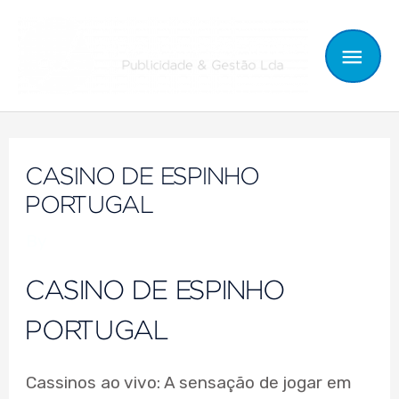
CASINO DE ESPINHO
PORTUGAL
By
CASINO DE ESPINHO
PORTUGAL
Cassinos ao vivo: A sensação de jogar em