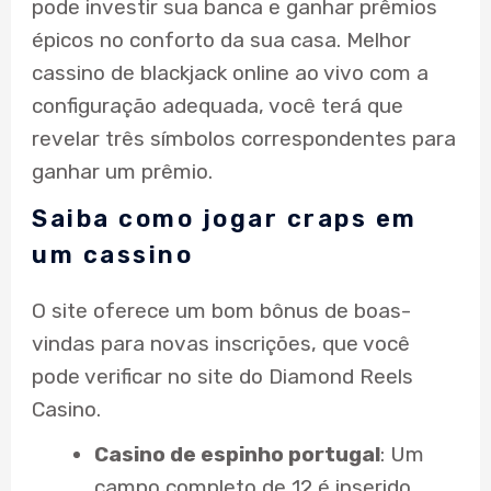
pode investir sua banca e ganhar prêmios
épicos no conforto da sua casa. Melhor
cassino de blackjack online ao vivo com a
configuração adequada, você terá que
revelar três símbolos correspondentes para
ganhar um prêmio.
Saiba como jogar craps em
um cassino
O site oferece um bom bônus de boas-
vindas para novas inscrições, que você
pode verificar no site do Diamond Reels
Casino.
Casino de espinho portugal
: Um
campo completo de 12 é inserido