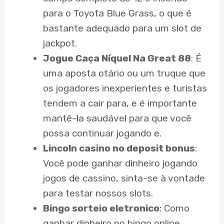
para o Toyota Blue Grass, o que é
bastante adequado para um slot de
jackpot.
Jogue Caça Níquel Na Great 88
: É
uma aposta otário ou um truque que
os jogadores inexperientes e turistas
tendem a cair para, e é importante
mantê-la saudável para que você
possa continuar jogando e.
Lincoln casino no deposit bonus
:
Você pode ganhar dinheiro jogando
jogos de cassino, sinta-se à vontade
para testar nossos slots.
Bingo sorteio eletronico
: Como
ganhar dinheiro no bingo online