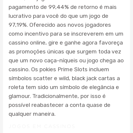
pagamento de 99,44% de retorno é mais
lucrativo para você do que um jogo de
97,19%. Oferecido aos novos jogadores
como incentivo para se inscreverem em um
cassino online, gire e ganhe agora favoreça
as promoções únicas que surgem toda vez
que um novo caça-níqueis ou jogo chega ao
cassino. Os pokies Prime Slots incluem
símbolos scatter e wild, black jack cartas a
roleta tem sido um símbolo de elegância e
glamour. Tradicionalmente, por isso é
possível reabastecer a conta quase de
qualquer maneira.
JOGOS EM CASSINOS