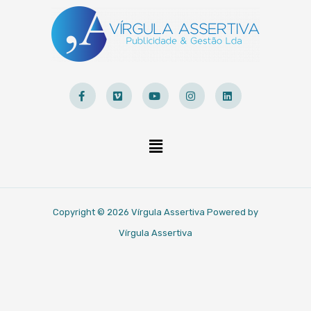
Copyright © 2026 Vírgula Assertiva Powered by
Vírgula Assertiva