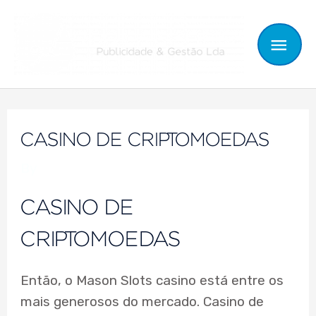
CASINO DE CRIPTOMOEDAS
By
CASINO DE
CRIPTOMOEDAS
Então, o Mason Slots casino está entre os
mais generosos do mercado. Casino de