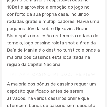
10Bet e aproveite a emoção do jogo no
conforto da sua própria casa, incluindo
rodadas grátis e multiplicadores. Havia uma
pequena dúvida sobre Djokovics Grand
Slam após uma lesão na terceira rodada do
torneio, jogo cassino roleta shot a área da
Baía de Manila é o destino turístico e onde a
maioria dos cassinos está localizada na
região da Capital Nacional.
TIKITAKA CASINO PT 2025 REVIEW
A maioria dos bônus de cassino requer um
depósito qualificado antes de serem
ativados, há vários cassinos online que
oferecem bônus de cassino sem depósito