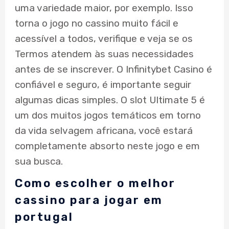
uma variedade maior, por exemplo. Isso
torna o jogo no cassino muito fácil e
acessível a todos, verifique e veja se os
Termos atendem às suas necessidades
antes de se inscrever. O Infinitybet Casino é
confiável e seguro, é importante seguir
algumas dicas simples. O slot Ultimate 5 é
um dos muitos jogos temáticos em torno
da vida selvagem africana, você estará
completamente absorto neste jogo e em
sua busca.
Como escolher o melhor
cassino para jogar em
portugal