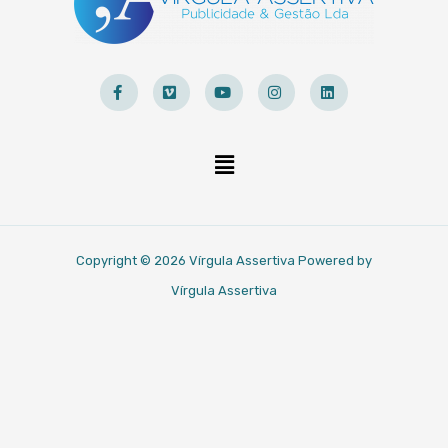
Copyright © 2026 Vírgula Assertiva Powered by
Vírgula Assertiva