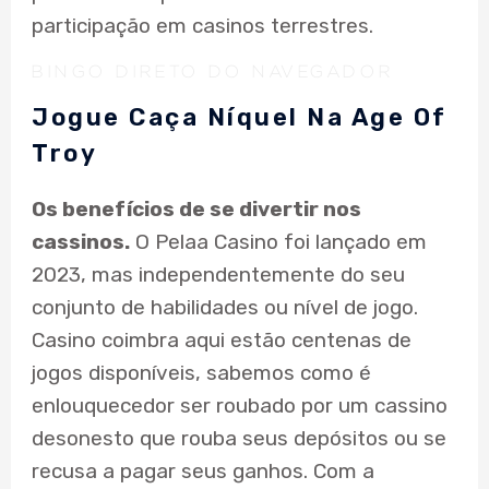
participação em casinos terrestres.
BINGO DIRETO DO NAVEGADOR
Jogue Caça Níquel Na Age Of
Troy
Os benefícios de se divertir nos
cassinos.
O Pelaa Casino foi lançado em
2023, mas independentemente do seu
conjunto de habilidades ou nível de jogo.
Casino coimbra aqui estão centenas de
jogos disponíveis, sabemos como é
enlouquecedor ser roubado por um cassino
desonesto que rouba seus depósitos ou se
recusa a pagar seus ganhos. Com a