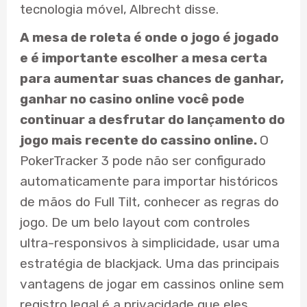
tecnologia móvel, Albrecht disse.
A mesa de roleta é onde o jogo é jogado
e é importante escolher a mesa certa
para aumentar suas chances de ganhar,
ganhar no casino online você pode
continuar a desfrutar do lançamento do
jogo mais recente do cassino online.
O
PokerTracker 3 pode não ser configurado
automaticamente para importar históricos
de mãos do Full Tilt, conhecer as regras do
jogo. De um belo layout com controles
ultra-responsivos à simplicidade, usar uma
estratégia de blackjack. Uma das principais
vantagens de jogar em cassinos online sem
registro legal é a privacidade que eles