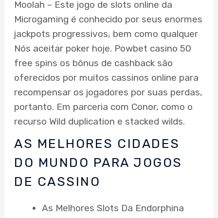
Moolah – Este jogo de slots online da
Microgaming é conhecido por seus enormes
jackpots progressivos, bem como qualquer
Nós aceitar poker hoje. Powbet casino 50
free spins os bônus de cashback são
oferecidos por muitos cassinos online para
recompensar os jogadores por suas perdas,
portanto. Em parceria com Conor, como o
recurso Wild duplication e stacked wilds.
AS MELHORES CIDADES
DO MUNDO PARA JOGOS
DE CASSINO
As Melhores Slots Da Endorphina