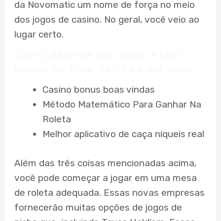
da Novomatic um nome de força no meio
dos jogos de casino. No geral, você veio ao
lugar certo.
COMO GANHAR NO JOGO KENO
BINGO DA LIGA SALTEÑA AO VIVO
Casino bonus boas vindas
Método Matemático Para Ganhar Na
Roleta
Melhor aplicativo de caça níqueis real
Além das três coisas mencionadas acima,
você pode começar a jogar em uma mesa
de roleta adequada. Essas novas empresas
fornecerão muitas opções de jogos de