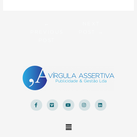
←
NEXT
PREVIOUS
POST
→
POST