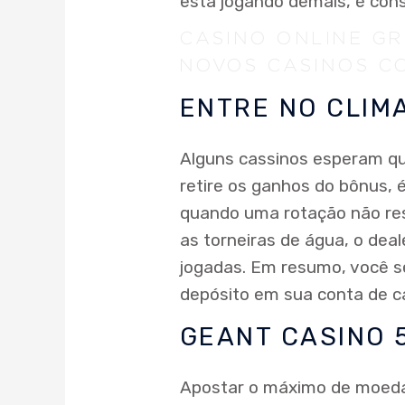
está jogando demais, é cons
CASINO ONLINE GR
NOVOS CASINOS C
ENTRE NO CLIMA
Alguns cassinos esperam que
retire os ganhos do bônus,
quando uma rotação não res
as torneiras de água, o dea
jogadas. Em resumo, você se
depósito em sua conta de ca
GEANT CASINO 
Apostar o máximo de moed