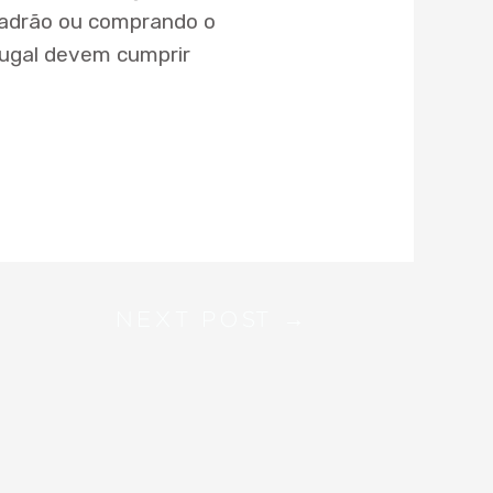
padrão ou comprando o
tugal devem cumprir
NEXT POST
→