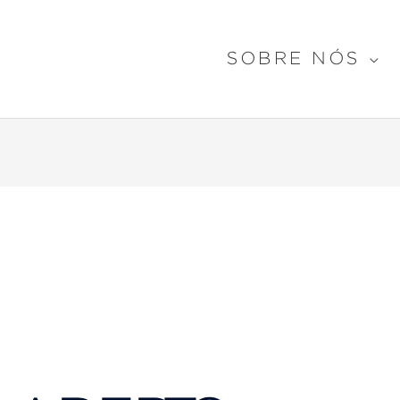
SOBRE NÓS