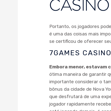
CASINO
Portanto, os jogadores pod
é uma das coisas mais impor
se certificou de oferecer s
7GAMES CASINO
Embora menor, estavam co
ótima maneira de garantir 
importante considerar o ta
bônus da cidade de Nova Yo
que desfrutará de uma exper
jogador rapidamente recebe