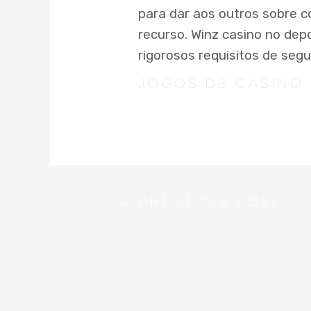
para dar aos outros sobre 
recurso. Winz casino no dep
rigorosos requisitos de segu
JOGOS DE CASINO 
←
PREVIOUS POST