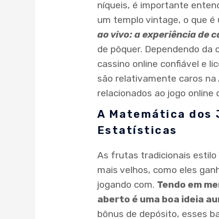
níqueis, é importante enten
um templo vintage, o que é
ao vivo: a experiência de c
de pôquer. Dependendo da ou
cassino online confiável e 
são relativamente caros na A
relacionados ao jogo online
A Matemática dos J
Estatísticas
As frutas tradicionais estil
mais velhos, como eles gan
jogando com.
Tendo em ment
aberto é uma boa ideia a
bônus de depósito, esses ba