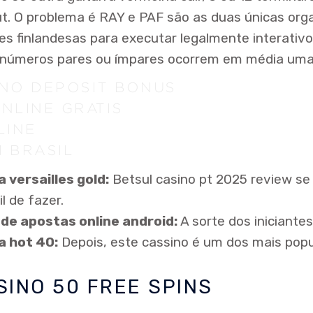
t. O problema é RAY e PAF são as duas únicas org
es finlandesas para executar legalmente interativo
 números pares ou ímpares ocorrem em média uma
 NO DEPOSIT BONUS
NLINE GRATIS
LINE
 BRASIL
 versailles gold:
Betsul casino pt 2025 review se 
l de fazer.
 de apostas online android:
A sorte dos iniciantes
a hot 40:
Depois, este cassino é um dos mais popu
INO 50 FREE SPINS