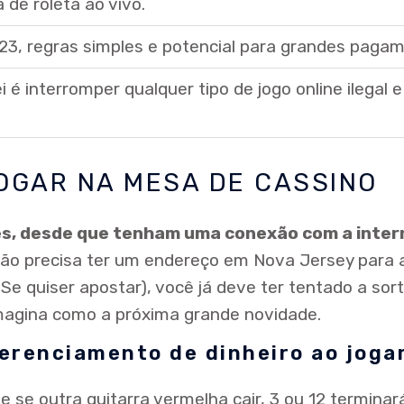
de roleta ao vivo.
23, regras simples e potencial para grandes paga
ei é interromper qualquer tipo de jogo online ilegal 
OGAR NA MESA DE CASSINO
es, desde que tenham uma conexão com a inter
ão precisa ter um endereço em Nova Jersey para 
e quiser apostar), você já deve ter tentado a sor
magina como a próxima grande novidade.
erenciamento de dinheiro ao joga
e se outra guitarra vermelha cair, 3 ou 12 termina