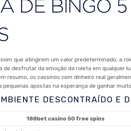
A DE BINGO 5
S
sim que atingirem um valor predeterminado, a role
 de desfrutar da emoção da roleta em qualquer lug
 em resumo, os cassinos com dinheiro real geralme
 pequenas apostas na esperança de ganhar muito 
AMBIENTE DESCONTRAÍDO E D
188bet casino 50 free spins