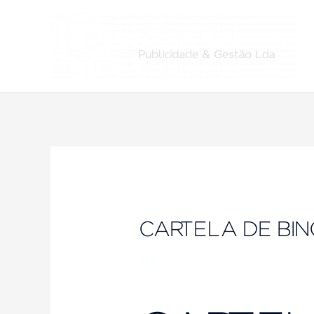
CARTELA DE BIN
By