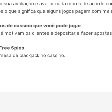
 sua avaliação e avaliar cada marca de acordo co
os o que significa que alguns jogos pagam com mai
gos de cassino que você pode jogar
é motivam os clientes a depositar e fazer apostas
Free Spins
mesa de blackjack no cassino.