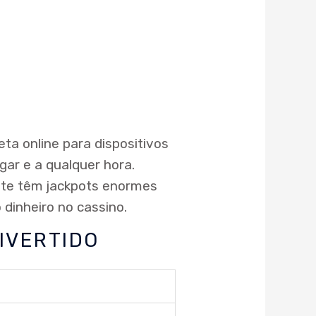
ta online para dispositivos
ar e a qualquer hora.
nte têm jackpots enormes
dinheiro no cassino.
IVERTIDO