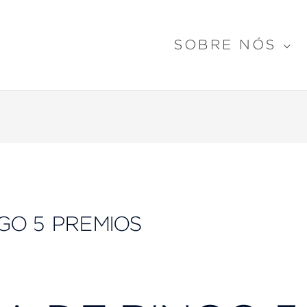
SOBRE NÓS
GO 5 PREMIOS