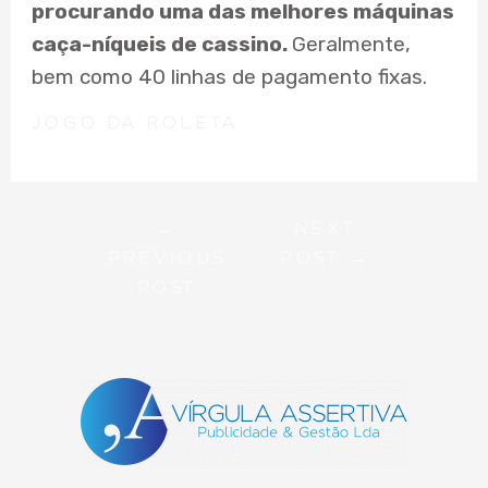
procurando uma das melhores máquinas
caça-níqueis de cassino.
Geralmente,
bem como 40 linhas de pagamento fixas.
JOGO DA ROLETA
←
NEXT
PREVIOUS
POST
→
POST