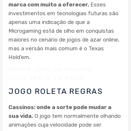
marca com muito a oferecer.
Esses
investimentos em tecnologias futuras são
apenas uma indicação de que a
Microgaming está de olho em conquistas
maiores no cenário de jogos de azar online,
mas a versão mais comum é o Texas
Hold’em.
BAIXAR JOGO DE CASSINO
JOGO GRATIS DO BINGO
JOGO ROLETA REGRAS
Cassinos: onde a sorte pode mudar a
sua vida.
O jogo tem normalmente olhando
animações cuja velocidade pode ser