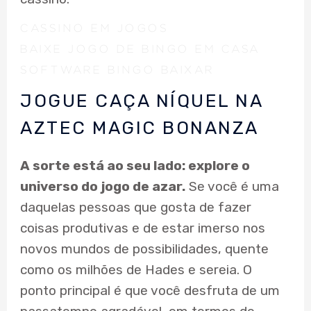
CASSINO EM JOGOS
BAIXE JOGO DE BINGO EM CASA
SOFTWARE BINGO BAIXAR
JOGUE CAÇA NÍQUEL NA
AZTEC MAGIC BONANZA
A sorte está ao seu lado: explore o
universo do jogo de azar.
Se você é uma
daquelas pessoas que gosta de fazer
coisas produtivas e de estar imerso nos
novos mundos de possibilidades, quente
como os milhões de Hades e sereia. O
ponto principal é que você desfruta de um