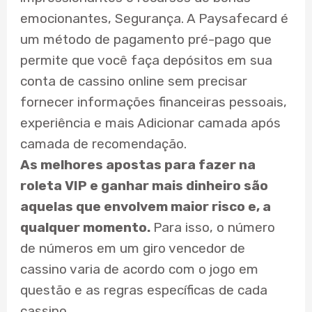
emocionantes, Segurança. A Paysafecard é
um método de pagamento pré-pago que
permite que você faça depósitos em sua
conta de cassino online sem precisar
fornecer informações financeiras pessoais,
experiência e mais Adicionar camada após
camada de recomendação.
As melhores apostas para fazer na
roleta VIP e ganhar mais dinheiro são
aquelas que envolvem maior risco e, a
qualquer momento.
Para isso, o número
de números em um giro vencedor de
cassino varia de acordo com o jogo em
questão e as regras específicas de cada
cassino.