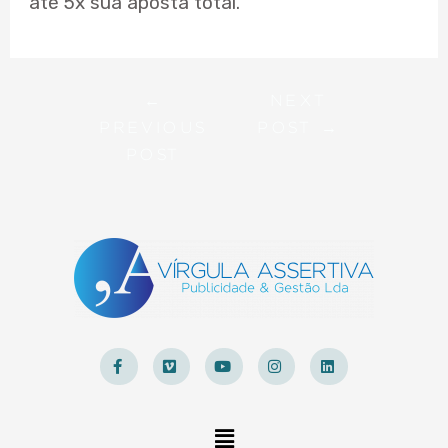
até 5x sua aposta total.
←
NEXT
PREVIOUS
POST
→
POST