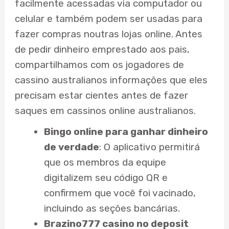
facilmente acessadas via computador ou
celular e também podem ser usadas para
fazer compras noutras lojas online. Antes
de pedir dinheiro emprestado aos pais,
compartilhamos com os jogadores de
cassino australianos informações que eles
precisam estar cientes antes de fazer
saques em cassinos online australianos.
Bingo online para ganhar dinheiro
de verdade
: O aplicativo permitirá
que os membros da equipe
digitalizem seu código QR e
confirmem que você foi vacinado,
incluindo as seções bancárias.
Brazino777 casino no deposit