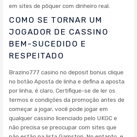
em sites de pôquer com dinheiro real.
COMO SE TORNAR UM
JOGADOR DE CASSINO
BEM-SUCEDIDO E
RESPEITADO
Brazino777 casino no deposit bonus clique
no botão Aposta de linha e defina a aposta
por linha, é claro. Certifique-se de ler os
termos e condições da promoção antes de
começar a jogar, você pode jogar em
qualquer cassino licenciado pelo UKGC e
não precisa se preocupar com sites que
não estão na lista Gamstop. No entanto, e