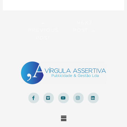
←
NEXT
PREVIOUS
POST
→
POST