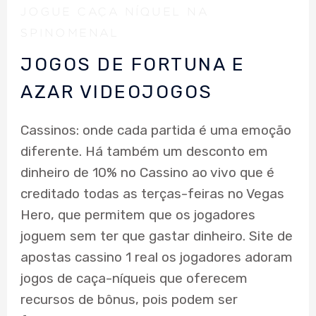
JOGUE CAÇA NÍQUEL NA
SPINOMENAL
JOGOS DE FORTUNA E
AZAR VIDEOJOGOS
Cassinos: onde cada partida é uma emoção
diferente. Há também um desconto em
dinheiro de 10% no Cassino ao vivo que é
creditado todas as terças-feiras no Vegas
Hero, que permitem que os jogadores
joguem sem ter que gastar dinheiro. Site de
apostas cassino 1 real os jogadores adoram
jogos de caça-níqueis que oferecem
recursos de bônus, pois podem ser