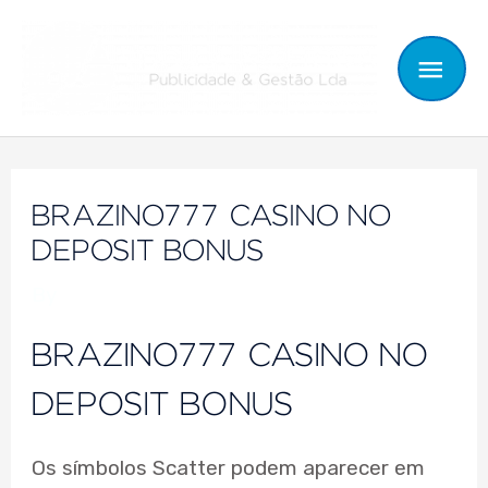
BRAZINO777 CASINO NO
DEPOSIT BONUS
By
BRAZINO777 CASINO NO
DEPOSIT BONUS
Os símbolos Scatter podem aparecer em