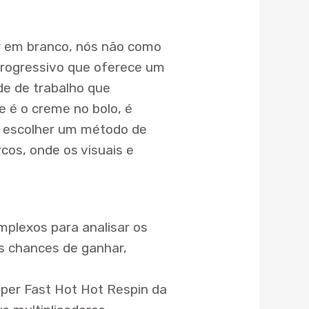
er em branco, nós não como
progressivo que oferece um
e de trabalho que
e é o creme no bolo, é
 e escolher um método de
cos, onde os visuais e
plexos para analisar os
s chances de ganhar,
uper Fast Hot Hot Respin da