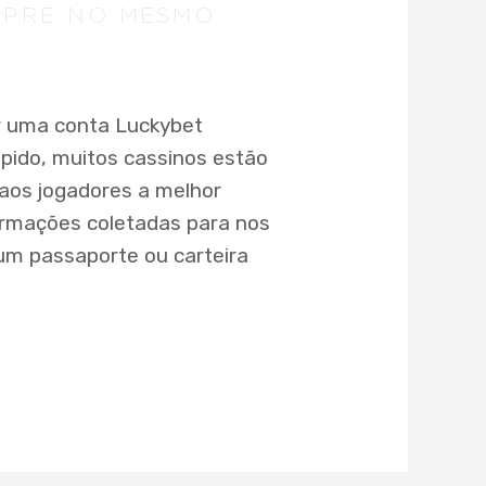
MPRE NO MESMO
r uma conta Luckybet
pido, muitos cassinos estão
 aos jogadores a melhor
formações coletadas para nos
 um passaporte ou carteira