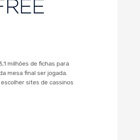
FREE
1 milhões de fichas para
da mesa final ser jogada.
escolher sites de cassinos