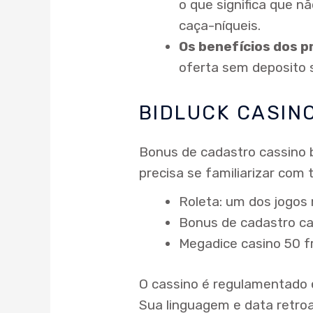
o que significa que n
caça-níqueis.
Os benefícios dos p
oferta sem deposito s
BIDLUCK CASINO
Bonus de cadastro cassino b
precisa se familiarizar com
Roleta: um dos jogos
Bonus de cadastro ca
Megadice casino 50 f
O cassino é regulamentado 
Sua linguagem e data retro