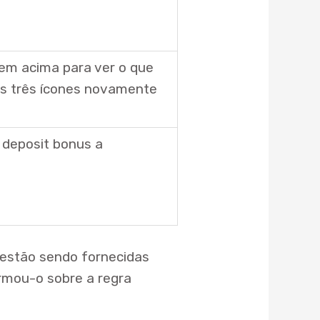
gem acima para ver o que
os três ícones novamente
 deposit bonus a
estão sendo fornecidas
ormou-o sobre a regra