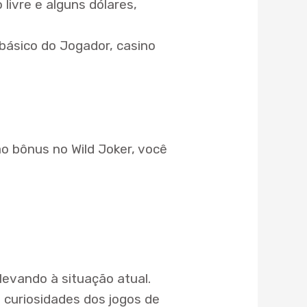
livre e alguns dólares,
 básico do Jogador, casino
o bônus no Wild Joker, você
evando à situação atual.
 curiosidades dos jogos de