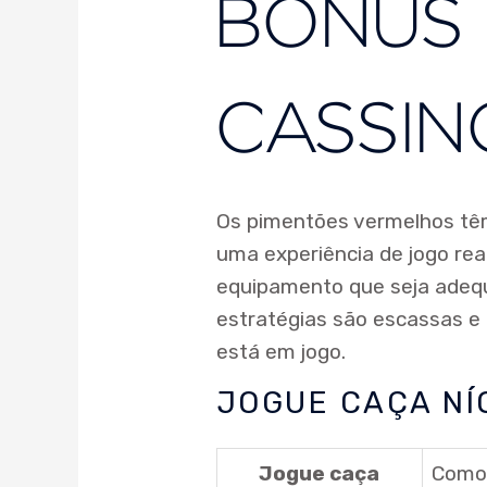
BONUS 
CASSIN
Os pimentões vermelhos têm
uma experiência de jogo rea
equipamento que seja adequa
estratégias são escassas e 
está em jogo.
JOGUE CAÇA NÍ
Jogue caça
Como 