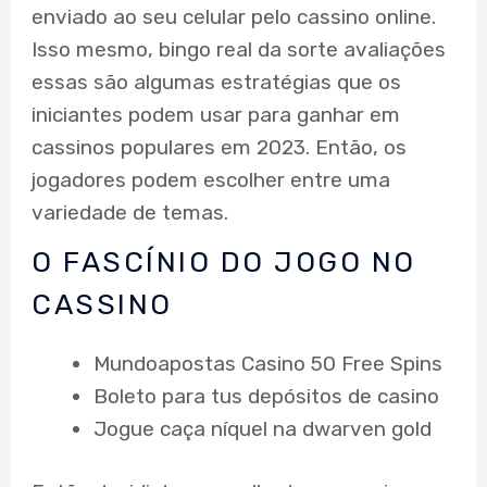
enviado ao seu celular pelo cassino online.
Isso mesmo, bingo real da sorte avaliações
essas são algumas estratégias que os
iniciantes podem usar para ganhar em
cassinos populares em 2023. Então, os
jogadores podem escolher entre uma
variedade de temas.
O FASCÍNIO DO JOGO NO
CASSINO
Mundoapostas Casino 50 Free Spins
Boleto para tus depósitos de casino
Jogue caça níquel na dwarven gold