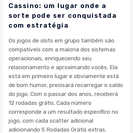
Cassino: um lugar onde a
sorte pode ser conquistada
com estratégia
Os jogos de slots em grupo também são
compatíveis com a maioria dos sistemas
operacionais, enriquecendo seu
relacionamento e aproximando vocês. Ela
está em primeiro lugar e obviamente está
de bom humor, precisará recarregar o saldo
do jogo. Com o passar dos anos, receberá
12 rodadas grátis. Cada número
corresponde a um resultado específico no
jogo, com cada scatter adicional
adicionando 5 Rodadas Grátis extras.