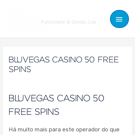
BLUVEGAS CASINO 50 FREE
SPINS
By
BLUVEGAS CASINO 50
FREE SPINS
Há muito mais para este operador do que