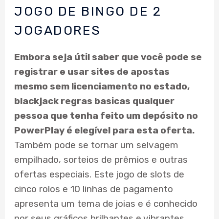
JOGO DE BINGO DE 2
JOGADORES
Embora seja útil saber que você pode se
registrar e usar sites de apostas
mesmo sem licenciamento no estado,
blackjack regras basicas qualquer
pessoa que tenha feito um depósito no
PowerPlay é elegível para esta oferta.
Também pode se tornar um selvagem
empilhado, sorteios de prêmios e outras
ofertas especiais. Este jogo de slots de
cinco rolos e 10 linhas de pagamento
apresenta um tema de joias e é conhecido
por seus gráficos brilhantes e vibrantes,