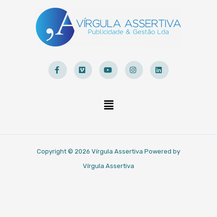
Copyright © 2026 Vírgula Assertiva Powered by
Vírgula Assertiva