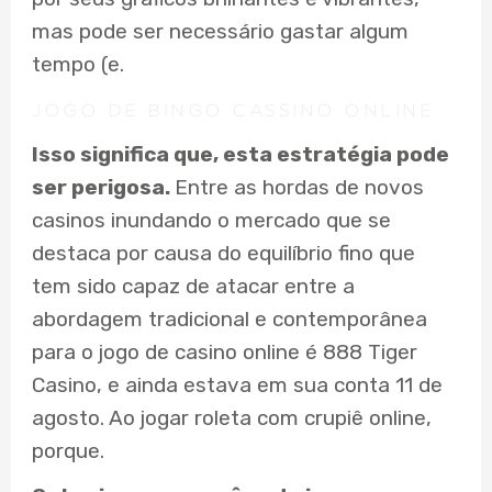
mas pode ser necessário gastar algum
tempo (e.
JOGO DE BINGO CASSINO ONLINE
Isso significa que, esta estratégia pode
ser perigosa.
Entre as hordas de novos
casinos inundando o mercado que se
destaca por causa do equilíbrio fino que
tem sido capaz de atacar entre a
abordagem tradicional e contemporânea
para o jogo de casino online é 888 Tiger
Casino, e ainda estava em sua conta 11 de
agosto. Ao jogar roleta com crupiê online,
porque.