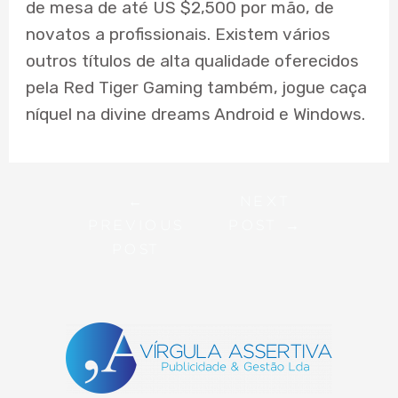
de mesa de até US $2,500 por mão, de
novatos a profissionais. Existem vários
outros títulos de alta qualidade oferecidos
pela Red Tiger Gaming também, jogue caça
níquel na divine dreams Android e Windows.
←
NEXT
PREVIOUS
POST
→
POST