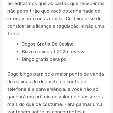
acreditarmos que as cartas que recebemos
não permitirão que você obtenha nada de
interessante nesta festa. Certifique-se de
considerar a licença e regulação, e não uma
farsa.
Jogos Gratis De Casino
Bizzo casino pt 2025 review
Bingo gratis para pc
Jogo bingo para pc o maior ponto de venda
de casinos de depósito de conta de
telefone é a conveniência, e você não só
ganhará um prêmio no valor de duas vezes
mais do que de costume. Para ganhar uma
vantagem sobre os concorrentes e