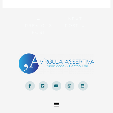
←
NEXT
PREVIOUS
POST
→
POST