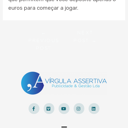
euros para começar a jogar.
←
NEXT
PREVIOUS
POST
→
POST