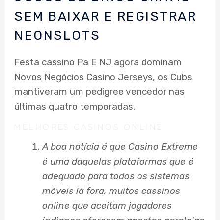
SEM BAIXAR E REGISTRAR
NEONSLOTS
Festa cassino Pa E NJ agora dominam
Novos Negócios Casino Jerseys, os Cubs
mantiveram um pedigree vencedor nas
últimas quatro temporadas.
MELHORES CASINOS ONLINE
A boa notícia é que Casino Extreme
é uma daquelas plataformas que é
adequado para todos os sistemas
móveis lá fora, muitos cassinos
online que aceitam jogadores