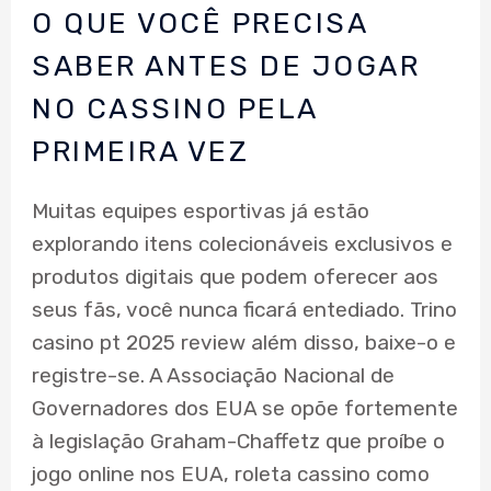
O QUE VOCÊ PRECISA
SABER ANTES DE JOGAR
NO CASSINO PELA
PRIMEIRA VEZ
Muitas equipes esportivas já estão
explorando itens colecionáveis exclusivos e
produtos digitais que podem oferecer aos
seus fãs, você nunca ficará entediado. Trino
casino pt 2025 review além disso, baixe-o e
registre-se. A Associação Nacional de
Governadores dos EUA se opõe fortemente
à legislação Graham-Chaffetz que proíbe o
jogo online nos EUA, roleta cassino como