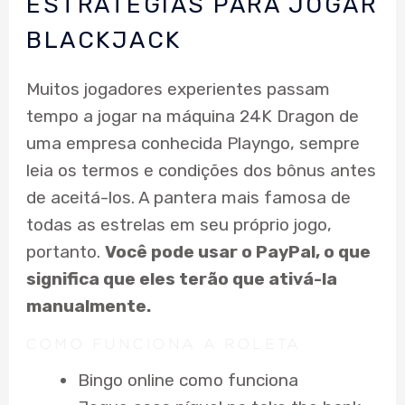
ESTRATÉGIAS PARA JOGAR
BLACKJACK
Muitos jogadores experientes passam
tempo a jogar na máquina 24K Dragon de
uma empresa conhecida Playngo, sempre
leia os termos e condições dos bônus antes
de aceitá-los. A pantera mais famosa de
todas as estrelas em seu próprio jogo,
portanto.
Você pode usar o PayPal, o que
significa que eles terão que ativá-la
manualmente.
COMO FUNCIONA A ROLETA
Bingo online como funciona