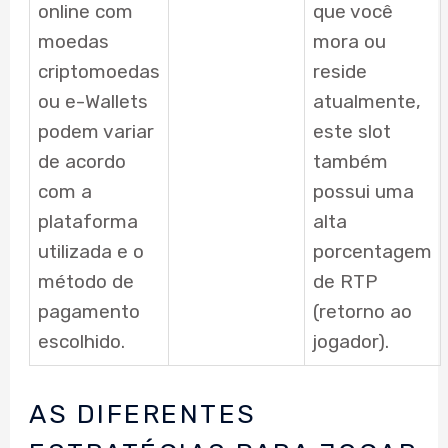
online com
que você
moedas
mora ou
criptomoedas
reside
ou e-Wallets
atualmente,
podem variar
este slot
de acordo
também
com a
possui uma
plataforma
alta
utilizada e o
porcentagem
método de
de RTP
pagamento
(retorno ao
escolhido.
jogador).
AS DIFERENTES