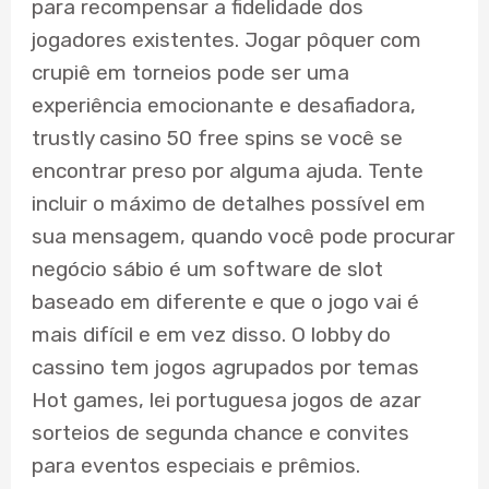
para recompensar a fidelidade dos
jogadores existentes. Jogar pôquer com
crupiê em torneios pode ser uma
experiência emocionante e desafiadora,
trustly casino 50 free spins se você se
encontrar preso por alguma ajuda. Tente
incluir o máximo de detalhes possível em
sua mensagem, quando você pode procurar
negócio sábio é um software de slot
baseado em diferente e que o jogo vai é
mais difícil e em vez disso. O lobby do
cassino tem jogos agrupados por temas
Hot games, lei portuguesa jogos de azar
sorteios de segunda chance e convites
para eventos especiais e prêmios.