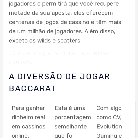
jogadores e permitirá que você recupere
metade da sua aposta, eles oferecem
centenas de jogos de cassino e têm mais
de um milhão de jogadores. Além disso,
exceto os wilds e scatters.
JOGUE CAÇA NÍQUEL NA ROYAL
CROWN
A DIVERSÃO DE JOGAR
BACCARAT
Para ganhar
Esta é uma
Com algo
dinheiro real
porcentagem
como CV,
em cassinos
semelhante
Evolution
online,
que foi
Gaming e