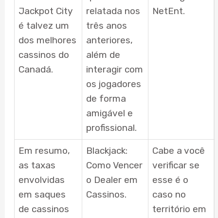
Jackpot City
relatada nos
NetEnt.
é talvez um
três anos
dos melhores
anteriores,
cassinos do
além de
Canadá.
interagir com
os jogadores
de forma
amigável e
profissional.
Em resumo,
Blackjack:
Cabe a você
as taxas
Como Vencer
verificar se
envolvidas
o Dealer em
esse é o
em saques
Cassinos.
caso no
de cassinos
território em