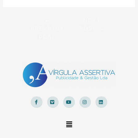
←
NEXT
PREVIOUS
POST
→
POST