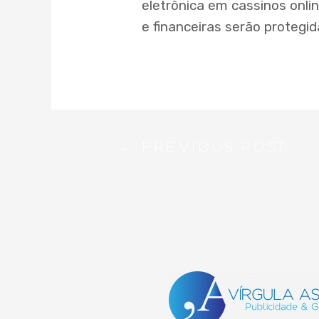
eletrônica em cassinos onli
e financeiras serão protegid
←
PREVIOUS POST