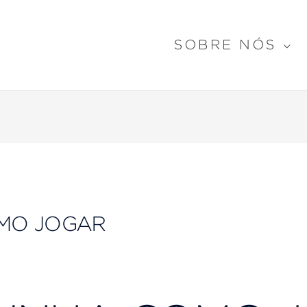
SOBRE NÓS
OMO JOGAR