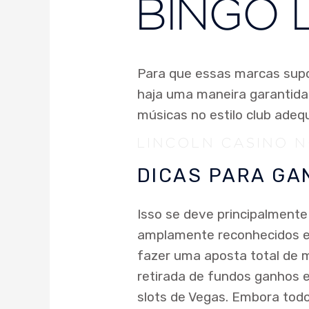
BINGO 
Para que essas marcas supor
haja uma maneira garantida
músicas no estilo club ade
LINCOLN CASINO 
DICAS PARA GA
Isso se deve principalmente
amplamente reconhecidos e c
fazer uma aposta total de m
retirada de fundos ganhos e
slots de Vegas. Embora todo