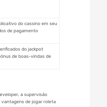
plicativo do cassino em seu
odos de pagamento
erificados do jackpot
 bônus de boas-vindas de
developer, a supervisão
s vantagens de jogar roleta