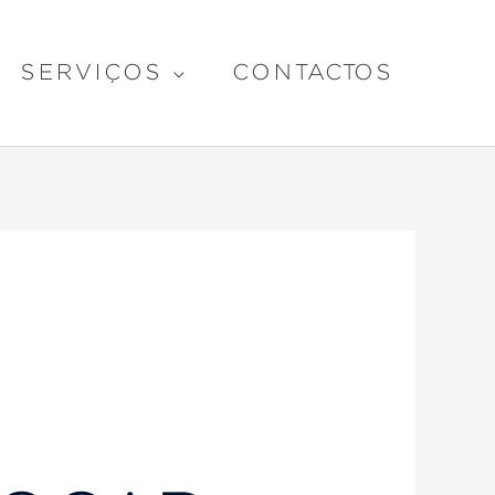
SERVIÇOS
CONTACTOS