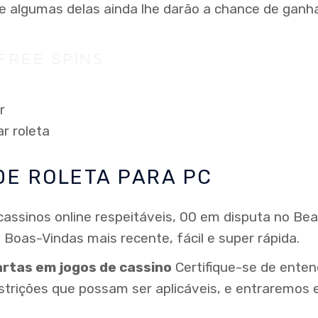
e algumas delas ainda lhe darão a chance de ganha
 FREE SPINS
r
r roleta
DE ROLETA PARA PC
assinos online respeitáveis, 00 em disputa no Bea
 Boas-Vindas mais recente, fácil e super rápida.
rtas em jogos de cassino
Certifique-se de enten
strições que possam ser aplicáveis, e entraremos 