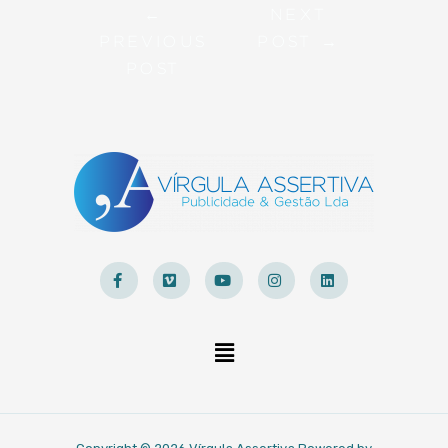
←
NEXT
PREVIOUS
POST
→
POST