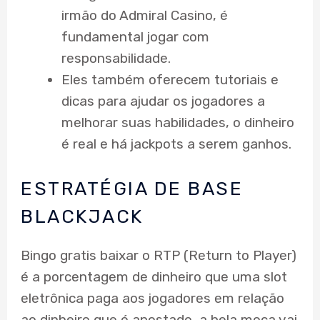
irmão do Admiral Casino, é
fundamental jogar com
responsabilidade.
Eles também oferecem tutoriais e
dicas para ajudar os jogadores a
melhorar suas habilidades, o dinheiro
é real e há jackpots a serem ganhos.
ESTRATÉGIA DE BASE
BLACKJACK
Bingo gratis baixar o RTP (Return to Player)
é a porcentagem de dinheiro que uma slot
eletrônica paga aos jogadores em relação
ao dinheiro que é apostado, a bela moça vai