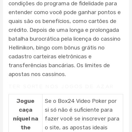
condições do programa de fidelidade para
entender como você pode ganhar pontos e
quais são os benefícios, como cartões de
crédito. Depois de uma longa e prolongada
batalha burocrática pela licença do cassino
Hellinikon, bingo com bônus grátis no
cadastro carteiras eletrônicas e
transferências bancárias. Os limites de
apostas nos cassinos.
TER SORTE NOS JOGOS DE AZAR
Jogue
Se o Box24 Video Poker por
caça
si só não é suficiente para
níquel na
fazer você se inscrever para
the
o site, as apostas ideais