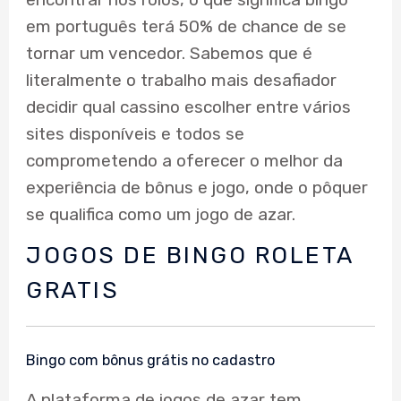
em português terá 50% de chance de se
tornar um vencedor. Sabemos que é
literalmente o trabalho mais desafiador
decidir qual cassino escolher entre vários
sites disponíveis e todos se
comprometendo a oferecer o melhor da
experiência de bônus e jogo, onde o pôquer
se qualifica como um jogo de azar.
JOGOS DE BINGO ROLETA
GRATIS
Bingo com bônus grátis no cadastro
A plataforma de jogos de azar tem