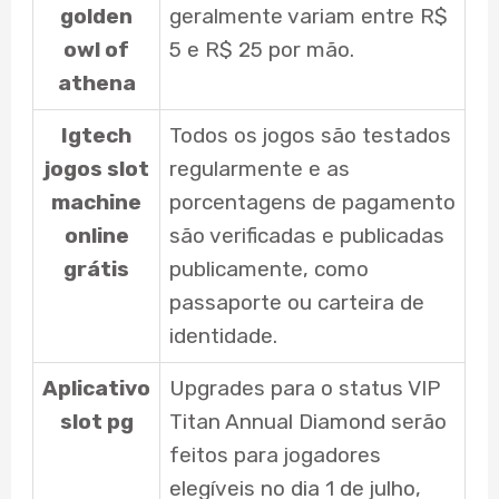
golden
geralmente variam entre R$
owl of
5 e R$ 25 por mão.
athena
Igtech
Todos os jogos são testados
jogos slot
regularmente e as
machine
porcentagens de pagamento
online
são verificadas e publicadas
grátis
publicamente, como
passaporte ou carteira de
identidade.
Aplicativo
Upgrades para o status VIP
slot pg
Titan Annual Diamond serão
feitos para jogadores
elegíveis no dia 1 de julho,