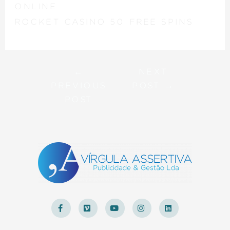
ONLINE
ROCKET CASINO 50 FREE SPINS
←
NEXT
PREVIOUS
POST
→
POST