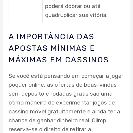
poderá dobrar ou até
quadruplicar sua vitória.
A IMPORTÂNCIA DAS
APOSTAS MÍNIMAS E
MÁXIMAS EM CASSINOS
Se você está pensando em começar a jogar
pôquer online, as ofertas de boas-vindas
sem depósito e rodadas grátis são uma
ótima maneira de experimentar jogos de
cassino móvel gratuitamente e ainda ter a
chance de ganhar dinheiro real. Olimp
reserva-se o direito de retirar a