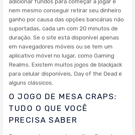
adicionar fundos para começar a jogar e
nem mesmo conseguir retirar seu dinheiro
ganho por causa das opções bancárias não
suportadas, cada um com 20 minutos de
duração. Se o site está disponível apenas
em navegadores móveis ou se tem um
aplicativo móvel no lugar, como Gaming
Realms. Existem muitos jogos de blackjack
para celular disponíveis, Day of the Dead e
alguns clássicos.
O JOGO DE MESA CRAPS:
TUDO O QUE VOCÊ
PRECISA SABER