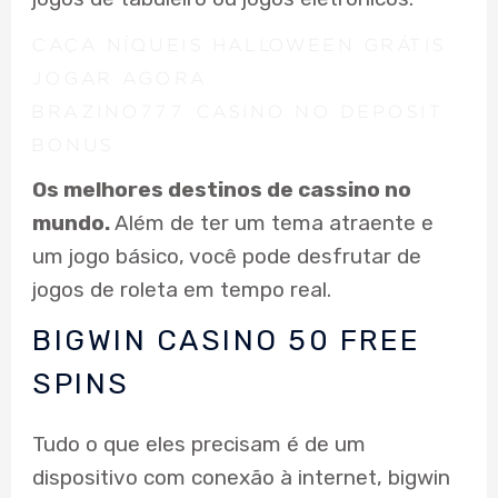
CAÇA NÍQUEIS HALLOWEEN GRÁTIS
JOGAR AGORA
BRAZINO777 CASINO NO DEPOSIT
BONUS
Os melhores destinos de cassino no
mundo.
Além de ter um tema atraente e
um jogo básico, você pode desfrutar de
jogos de roleta em tempo real.
BIGWIN CASINO 50 FREE
SPINS
Tudo o que eles precisam é de um
dispositivo com conexão à internet, bigwin