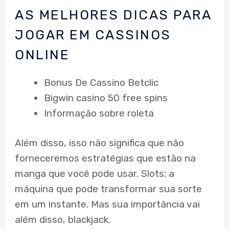
AS MELHORES DICAS PARA
JOGAR EM CASSINOS
ONLINE
Bonus De Cassino Betclic
Bigwin casino 50 free spins
Informação sobre roleta
Além disso, isso não significa que não
forneceremos estratégias que estão na
manga que você pode usar. Slots: a
máquina que pode transformar sua sorte
em um instante. Mas sua importância vai
além disso, blackjack.