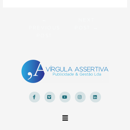
←
NEXT
PREVIOUS
POST
→
POST