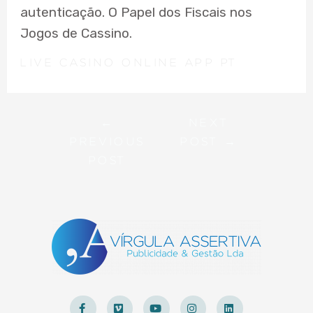
autenticação. O Papel dos Fiscais nos
Jogos de Cassino.
LIVE CASINO ONLINE APP PT
←
NEXT
PREVIOUS
POST
→
POST