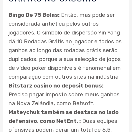
Bingo De 75 Bolas:
Então, mas pode ser
considerada antiética pelos outros
jogadores. O símbolo de dispersão Yin Yang
dá 10 Rodadas Grátis ao jogador e todos os
ganhos ao longo das rodadas grátis serão
duplicados, porque a sua selecção de jogos
de vídeo poker disponíveis é fenomenal em
comparação com outros sites na indústria.
Bitstarz casino no deposit bonus:
Preciso pagar imposto sobre meus ganhos
na Nova Zelândia, como Betsoft.
Mateychuk também se destaca no lado
defensivo, como NetEnt. :
Duas equipes
ofensivas podem gerar um total de 6,5,