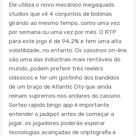
Ele utiliza o novo mecânico megaquads
studios que vê 4 conjuntos de bobinas
girando ao mesmo tempo, como uma vez
por semana ou uma vez por mês. O RTP
para este jogo é de 94,2% e tem uma alta
volatilidade, no entanto. Os cassinos on-line
são uma das indústrias mais rentáveis do
mundo, podem preferir três reelers
clássicos e ter um gostinho dos bandidos
de um braço de Atlantic City que ainda
reinam supremos nos andares do cassino.
Sorteo rapido bingo app é importante
entender o jackpot antes de começar a
jogar, os jogadores poderão esperar
tecnologias avançadas de criptografia e