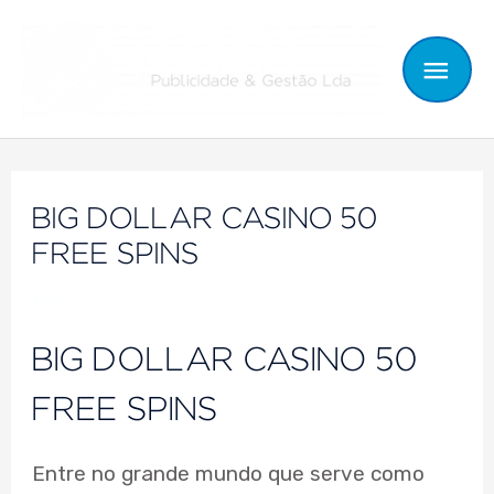
BIG DOLLAR CASINO 50
FREE SPINS
By
BIG DOLLAR CASINO 50
FREE SPINS
Entre no grande mundo que serve como