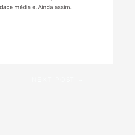
lidade média e. Ainda assim,
NEXT POST
→