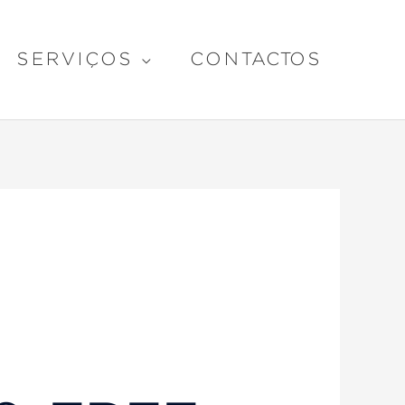
SERVIÇOS
CONTACTOS