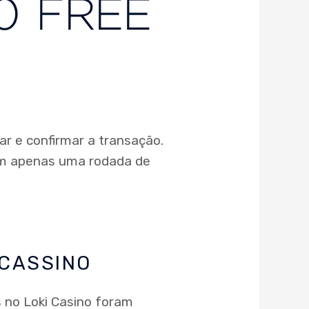
0 FREE
ar e confirmar a transação.
om apenas uma rodada de
 CASSINO
s no Loki Casino foram