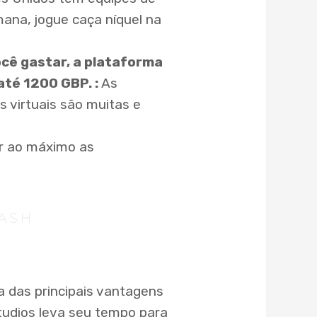
ana, jogue caça níquel na
cê gastar, a plataforma
té 1200 GBP. :
As
 virtuais são muitas e
r ao máximo as
ASH
a das principais vantagens
Studios leva seu tempo para