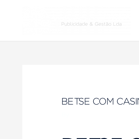
BETSE COM CASI
By