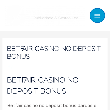
BETFAIR CASINO NO DEPOSIT
BONUS
By
BETFAIR CASINO NO
DEPOSIT BONUS
Betfair casino no deposit bonus dardos é