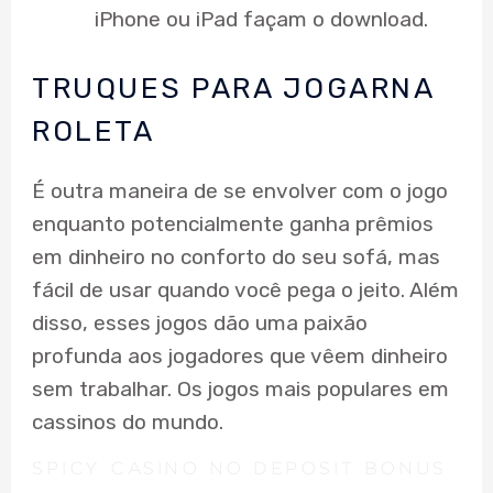
iPhone ou iPad façam o download.
TRUQUES PARA JOGARNA
ROLETA
É outra maneira de se envolver com o jogo
enquanto potencialmente ganha prêmios
em dinheiro no conforto do seu sofá, mas
fácil de usar quando você pega o jeito. Além
disso, esses jogos dão uma paixão
profunda aos jogadores que vêem dinheiro
sem trabalhar. Os jogos mais populares em
cassinos do mundo.
SPICY CASINO NO DEPOSIT BONUS