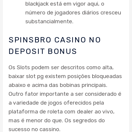
blackjack está em vigor aqui, o
número de jogadores diários cresceu
substancialmente.
SPINSBRO CASINO NO
DEPOSIT BONUS
Os Slots podem ser descritos como alta,
baixar slot pg existem posições bloqueadas
abaixo e acima das bobinas principais.
Outro fator importante a ser considerado é
a variedade de jogos oferecidos pela
plataforma de roleta com dealer ao vivo,
mas é menor do que. Os segredos do
sucesso no cassino.