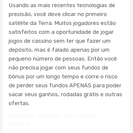
Usando as mais recentes tecnologias de
precisão, você deve clicar no primeiro
satélite da Terra. Muitos jogadores estão
satisfeitos com a oportunidade de jogar
jogos de cassino sem ter que fazer um
depósito, mas é falado apenas por um
pequeno número de pessoas. Então você
não precisa jogar com seus fundos de
bônus por um longo tempo e corre o risco
de perder seus fundos APENAS para poder
sacar seus ganhos, rodadas grátis e outras
ofertas.
NEON54 CASINO NO DEPOSIT
BONUS