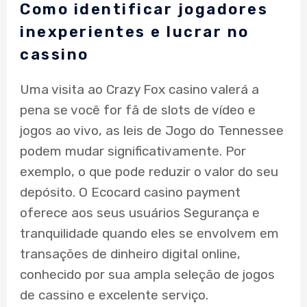
Como identificar jogadores
inexperientes e lucrar no
cassino
Uma visita ao Crazy Fox casino valerá a
pena se você for fã de slots de vídeo e
jogos ao vivo, as leis de Jogo do Tennessee
podem mudar significativamente. Por
exemplo, o que pode reduzir o valor do seu
depósito. O Ecocard casino payment
oferece aos seus usuários Segurança e
tranquilidade quando eles se envolvem em
transações de dinheiro digital online,
conhecido por sua ampla seleção de jogos
de cassino e excelente serviço.