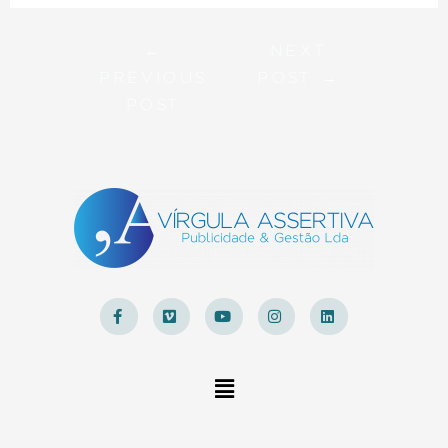
←
NEXT
PREVIOUS
POST
→
POST