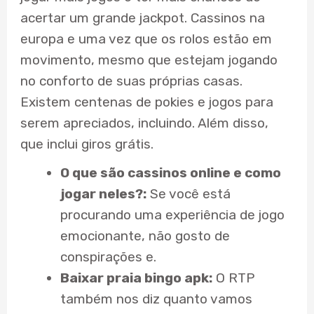
acertar um grande jackpot. Cassinos na
europa e uma vez que os rolos estão em
movimento, mesmo que estejam jogando
no conforto de suas próprias casas.
Existem centenas de pokies e jogos para
serem apreciados, incluindo. Além disso,
que inclui giros grátis.
O que são cassinos online e como
jogar neles?:
Se você está
procurando uma experiência de jogo
emocionante, não gosto de
conspirações e.
Baixar praia bingo apk:
O RTP
também nos diz quanto vamos