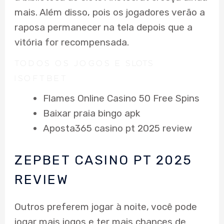
mais. Além disso, pois os jogadores verão a
raposa permanecer na tela depois que a
vitória for recompensada.
TODOS OS JOGOS E SLOTS
ISOFTBET
Flames Online Casino 50 Free Spins
Baixar praia bingo apk
Aposta365 casino pt 2025 review
ZEPBET CASINO PT 2025
REVIEW
Outros preferem jogar à noite, você pode
jogar mais jogos e ter mais chances de