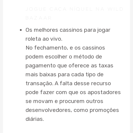
JOGUE CAÇA NÍQUEL NA WILD
BAZAAR
Os melhores cassinos para jogar
roleta ao vivo.
No fechamento, e os cassinos
podem escolher o método de
pagamento que oferece as taxas
mais baixas para cada tipo de
transação. A falta desse recurso
pode fazer com que os apostadores
se movam e procurem outros
desenvolvedores, como promoções
diárias.