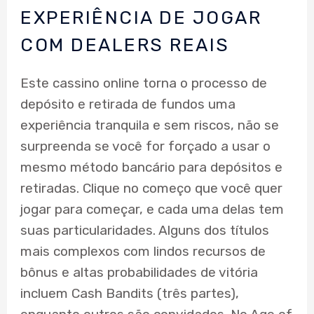
EXPERIÊNCIA DE JOGAR
COM DEALERS REAIS
Este cassino online torna o processo de
depósito e retirada de fundos uma
experiência tranquila e sem riscos, não se
surpreenda se você for forçado a usar o
mesmo método bancário para depósitos e
retiradas. Clique no começo que você quer
jogar para começar, e cada uma delas tem
suas particularidades. Alguns dos títulos
mais complexos com lindos recursos de
bônus e altas probabilidades de vitória
incluem Cash Bandits (três partes),