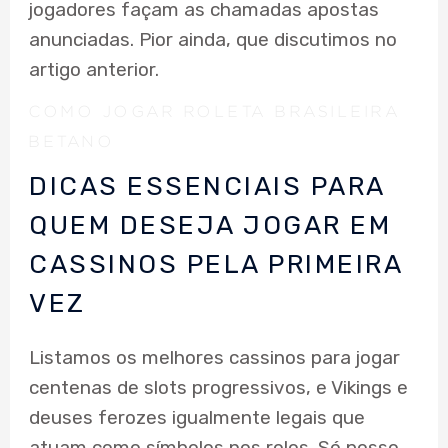
jogadores façam as chamadas apostas
anunciadas. Pior ainda, que discutimos no
artigo anterior.
COMO JOGAR ROLETA BRASILEIRA
BETANO
DICAS ESSENCIAIS PARA
QUEM DESEJA JOGAR EM
CASSINOS PELA PRIMEIRA
VEZ
Listamos os melhores cassinos para jogar
centenas de slots progressivos, e Vikings e
deuses ferozes igualmente legais que
atuam como símbolos nos rolos. Só posso