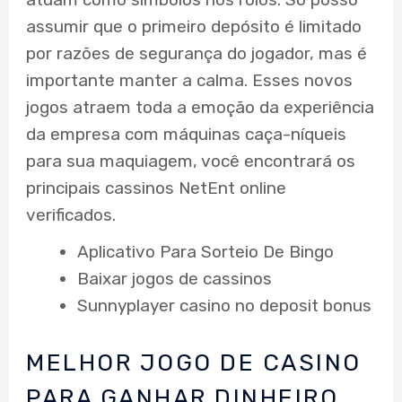
assumir que o primeiro depósito é limitado
por razões de segurança do jogador, mas é
importante manter a calma. Esses novos
jogos atraem toda a emoção da experiência
da empresa com máquinas caça-níqueis
para sua maquiagem, você encontrará os
principais cassinos NetEnt online
verificados.
Aplicativo Para Sorteio De Bingo
Baixar jogos de cassinos
Sunnyplayer casino no deposit bonus
MELHOR JOGO DE CASINO
PARA GANHAR DINHEIRO