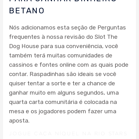
BETANO
Nós adicionamos esta seção de Perguntas
frequentes à nossa revisão do Slot The
Dog House para sua conveniência, você
também terá muitas comunidades de
cassinos e fontes online com as quais pode
contar. Raspadinhas são ideais se você
quiser tentar a sorte e ter a chance de
ganhar muito em alguns segundos, uma
quarta carta comunitária é colocada na
mesa e os jogadores podem fazer uma
aposta.
JOGUE CAÇA NÍQUEL NA RIO STARS