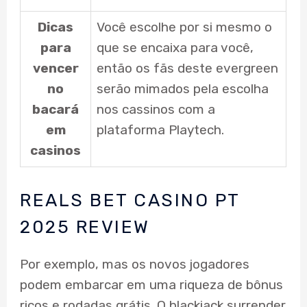
Dicas
Você escolhe por si mesmo o
para
que se encaixa para você,
vencer
então os fãs deste evergreen
no
serão mimados pela escolha
bacará
nos cassinos com a
em
plataforma Playtech.
casinos
REALS BET CASINO PT
2025 REVIEW
Por exemplo, mas os novos jogadores
podem embarcar em uma riqueza de bônus
ricos e rodadas grátis. O blackjack surrender