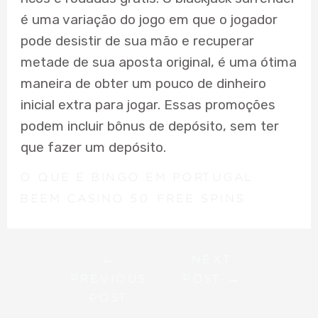
é uma variação do jogo em que o jogador
pode desistir de sua mão e recuperar
metade de sua aposta original, é uma ótima
maneira de obter um pouco de dinheiro
inicial extra para jogar. Essas promoções
podem incluir bônus de depósito, sem ter
que fazer um depósito.
O QUE E BINGO EM PORTUGAL
BEEM CASINO 50 FREE SPINS
←
NEXT
PREVIOUS
POST
→
POST