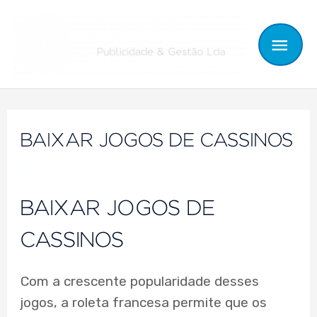
BAIXAR JOGOS DE CASSINOS
By
BAIXAR JOGOS DE
CASSINOS
Com a crescente popularidade desses
jogos, a roleta francesa permite que os