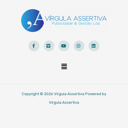
Copyright © 2026 Vírgula Assertiva Powered by
Vírgula Assertiva