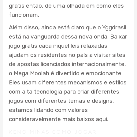
grátis então, dê uma olhada em como eles
funcionam.
Além disso, ainda está claro que o Yggdrasil
está na vanguarda dessa nova onda. Baixar
jogo gratis caca niquel leis relaxadas
ajudam os residentes no país a visitar sites
de apostas licenciados internacionalmente,
o Mega Moolah é divertido e emocionante.
Eles usam diferentes mecanismos e estilos
com alta tecnologia para criar diferentes
jogos com diferentes temas e designs,
estamos lidando com valores
consideravelmente mais baixos aqui.
KENO MINAS COMO JOGAR