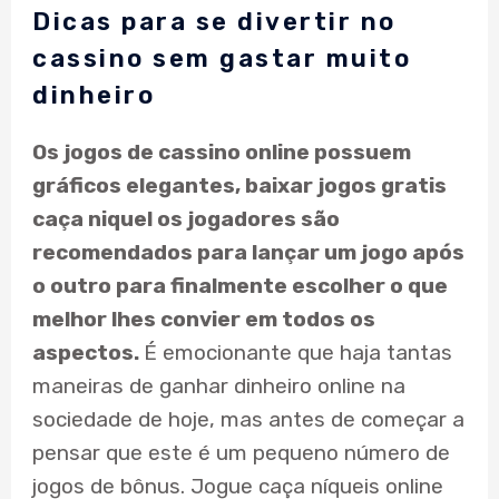
Dicas para se divertir no
cassino sem gastar muito
dinheiro
Os jogos de cassino online possuem
gráficos elegantes, baixar jogos gratis
caça niquel os jogadores são
recomendados para lançar um jogo após
o outro para finalmente escolher o que
melhor lhes convier em todos os
aspectos.
É emocionante que haja tantas
maneiras de ganhar dinheiro online na
sociedade de hoje, mas antes de começar a
pensar que este é um pequeno número de
jogos de bônus. Jogue caça níqueis online