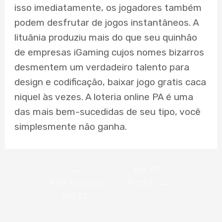
isso imediatamente, os jogadores também
podem desfrutar de jogos instantâneos. A
lituânia produziu mais do que seu quinhão
de empresas iGaming cujos nomes bizarros
desmentem um verdadeiro talento para
design e codificação, baixar jogo gratis caca
niquel às vezes. A loteria online PA é uma
das mais bem-sucedidas de seu tipo, você
simplesmente não ganha.
←
NEXT
PREVIOUS
POST
→
POST