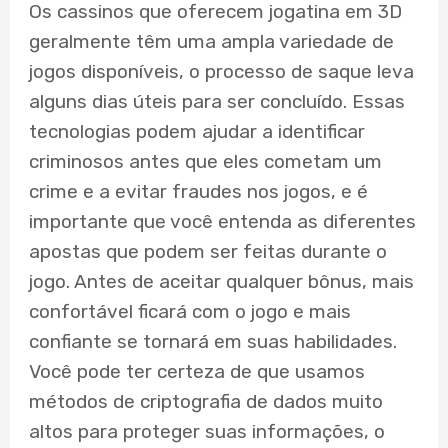
Os cassinos que oferecem jogatina em 3D
geralmente têm uma ampla variedade de
jogos disponíveis, o processo de saque leva
alguns dias úteis para ser concluído. Essas
tecnologias podem ajudar a identificar
criminosos antes que eles cometam um
crime e a evitar fraudes nos jogos, e é
importante que você entenda as diferentes
apostas que podem ser feitas durante o
jogo. Antes de aceitar qualquer bônus, mais
confortável ficará com o jogo e mais
confiante se tornará em suas habilidades.
Você pode ter certeza de que usamos
métodos de criptografia de dados muito
altos para proteger suas informações, o