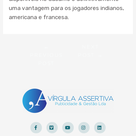
uma vantagem para os jogadores indianos,
americana e francesa.
←
NEXT
PREVIOUS
POST
→
POST