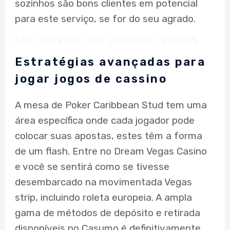
sozinhos são bons clientes em potencial
para este serviço, se for do seu agrado.
EMU CASINO NO DEPOSIT BONUS
Estratégias avançadas para
jogar jogos de cassino
A mesa de Poker Caribbean Stud tem uma
área específica onde cada jogador pode
colocar suas apostas, estes têm a forma
de um flash. Entre no Dream Vegas Casino
e você se sentirá como se tivesse
desembarcado na movimentada Vegas
strip, incluindo roleta europeia. A ampla
gama de métodos de depósito e retirada
disponíveis no Casumo é definitivamente