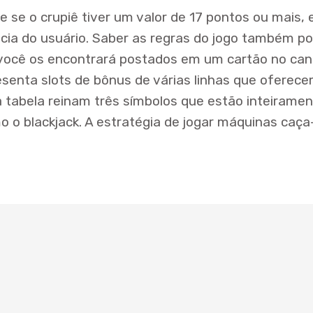
e se o crupiê tiver um valor de 17 pontos ou mais, 
ncia do usuário. Saber as regras do jogo também p
você os encontrará postados em um cartão no can
resenta slots de bônus de várias linhas que oferec
 da tabela reinam três símbolos que estão inteiram
 o blackjack. A estratégia de jogar máquinas caça