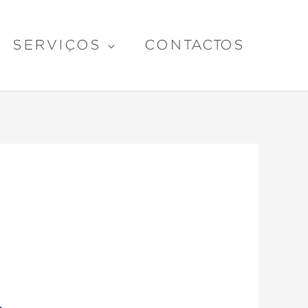
SERVIÇOS
CONTACTOS