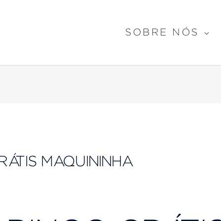
SOBRE NÓS
RÁTIS MAQUININHA