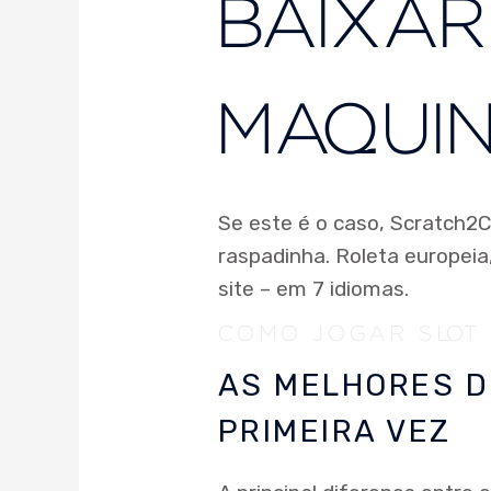
BAIXAR
MAQUIN
Se este é o caso, Scratch2
raspadinha. Roleta europeia
site – em 7 idiomas.
COMO JOGAR SLOT
AS MELHORES D
PRIMEIRA VEZ