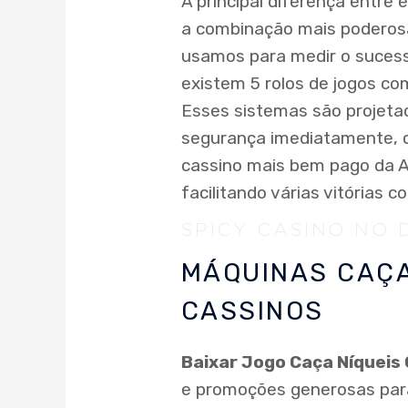
A principal diferença entre
a combinação mais poderosa
usamos para medir o sucess
existem 5 rolos de jogos co
Esses sistemas são projetad
segurança imediatamente, o 
cassino mais bem pago da Aus
facilitando várias vitórias c
SPICY CASINO NO 
MÁQUINAS CAÇA
CASSINOS
Baixar Jogo Caça Níqueis 
e promoções generosas para