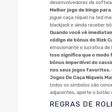
desenvolvedores de software
Melhor jogo de bingo para
jogue caça níquel na ted m
blackjack e ainda receber 
Quando você vê imediata
código de bônus do Rizk Ca
emocionante e lucrativa de b
Isso significa que o modo
bônus imperdível do cassi
nos seus jogos favoritos.
Jogos De Caça Niqueis Ma
todos os símbolos são conce
adjacentes, aperte o botão 
REGRAS DE ROL