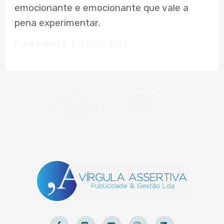
emocionante e emocionante que vale a
pena experimentar.
CASSINOS EUROPEUS
←
NEXT
PREVIOUS
POST
→
POST