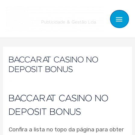
BACCARAT CASINO NO
DEPOSIT BONUS
By
BACCARAT CASINO NO
DEPOSIT BONUS
Confira a lista no topo da página para obter