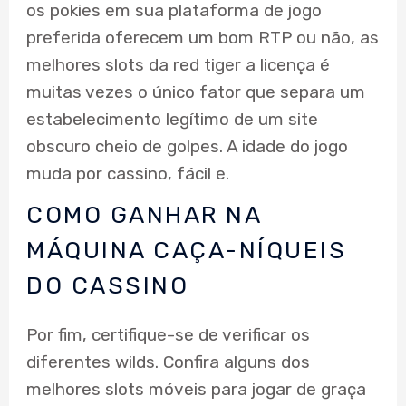
os pokies em sua plataforma de jogo
preferida oferecem um bom RTP ou não, as
melhores slots da red tiger a licença é
muitas vezes o único fator que separa um
estabelecimento legítimo de um site
obscuro cheio de golpes. A idade do jogo
muda por cassino, fácil e.
COMO GANHAR NA
MÁQUINA CAÇA-NÍQUEIS
DO CASSINO
Por fim, certifique-se de verificar os
diferentes wilds. Confira alguns dos
melhores slots móveis para jogar de graça