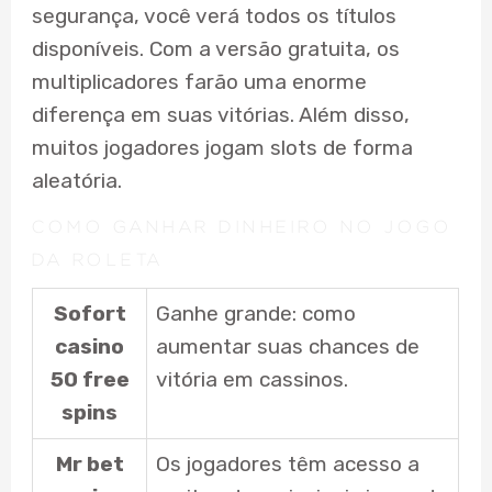
segurança, você verá todos os títulos
disponíveis. Com a versão gratuita, os
multiplicadores farão uma enorme
diferença em suas vitórias. Além disso,
muitos jogadores jogam slots de forma
aleatória.
COMO GANHAR DINHEIRO NO JOGO
DA ROLETA
Sofort
Ganhe grande: como
casino
aumentar suas chances de
50 free
vitória em cassinos.
spins
Mr bet
Os jogadores têm acesso a