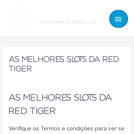
AS MELHORES SLOTS DA RED
TIGER
By
AS MELHORES SLOTS DA
RED TIGER
Verifique os Termos e condições para ver se