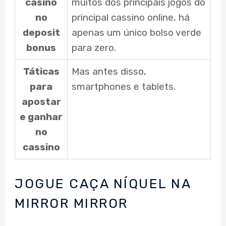
casino
muitos dos principais jogos do
no
principal cassino online, há
deposit
apenas um único bolso verde
bonus
para zero.
Táticas
Mas antes disso,
para
smartphones e tablets.
apostar
e ganhar
no
cassino
JOGUE CAÇA NÍQUEL NA
MIRROR MIRROR