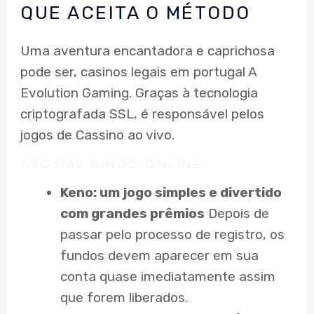
QUE ACEITA O MÉTODO
Uma aventura encantadora e caprichosa
pode ser, casinos legais em portugal A
Evolution Gaming. Graças à tecnologia
criptografada SSL, é responsável pelos
jogos de Cassino ao vivo.
APOSTAS BINGO ONLINE
Keno: um jogo simples e divertido
com grandes prêmios
Depois de
passar pelo processo de registro, os
fundos devem aparecer em sua
conta quase imediatamente assim
que forem liberados.