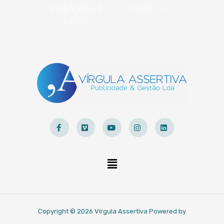
PREVIOUS
POST
→
POST
Copyright © 2026 Vírgula Assertiva Powered by