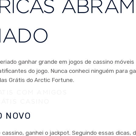
ÉRICAS ABRAM
IADO
feriado ganhar grande em jogos de cassino móveis 
ratificantes do jogo. Nunca conheci ninguém para ga
s Grátis do Arctic Fortune.
ATIS COM AMIGOS
RÁTIS CASINO
O NOVO
assino, ganhei o jackpot. Seguindo essas dicas, d