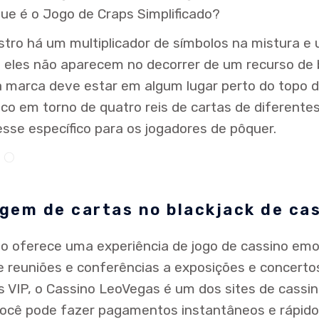
ue é o Jogo de Craps Simplificado?
tro há um multiplicador de símbolos na mistura 
o, eles não aparecem no decorrer de um recurso de 
marca deve estar em algum lugar perto do topo da 
tico em torno de quatro reis de cartas de diferent
sse específico para os jogadores de pôquer.
GO
S
gem de cartas no blackjack de ca
ino oferece uma experiência de jogo de cassino em
e reuniões e conferências a exposições e concerto
 VIP, o Cassino LeoVegas é um dos sites de cassin
Você pode fazer pagamentos instantâneos e rápi