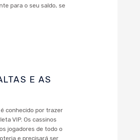
nte para o seu saldo, se
ALTAS E AS
é conhecido por trazer
eta VIP. Os cassinos
 os jogadores de todo o
teria e precisará ser