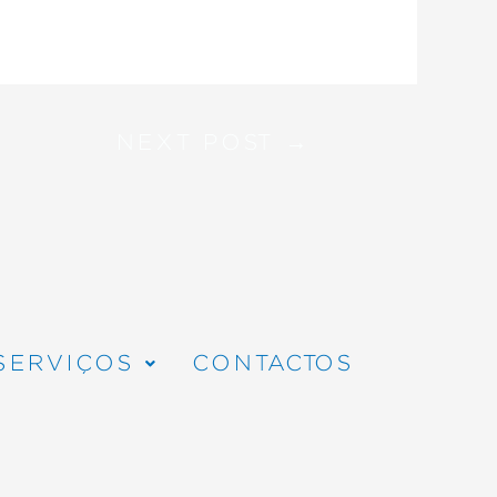
NEXT POST
→
SERVIÇOS
CONTACTOS