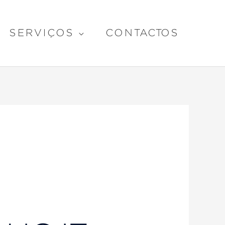
SERVIÇOS
CONTACTOS