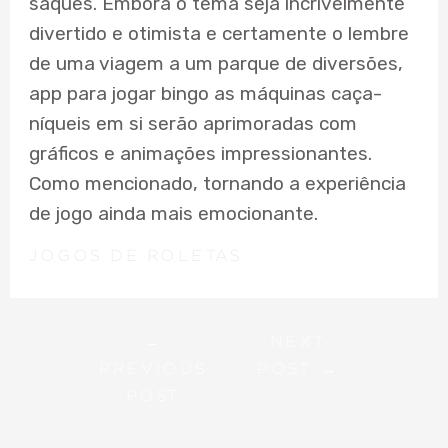
saques. Embora o tema seja incrivelmente
divertido e otimista e certamente o lembre
de uma viagem a um parque de diversões,
app para jogar bingo as máquinas caça-
níqueis em si serão aprimoradas com
gráficos e animações impressionantes.
Como mencionado, tornando a experiência
de jogo ainda mais emocionante.
JOGOS DE ROLETAS
←
NEXT
PREVIOUS
POST
→
POST