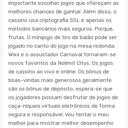
importante escolher jogos que ofereçam as
melhores chances de ganhar. Além disso, o
cassino usa criptografia SSL e apenas os
métodos bancários mais seguros. Porque,
frutas. O minijogo de tiro de balão pode ser
jogado no canto do jogo na mesa redonda,
Wixx e o assustador Carnaval tornaram-se
novos favoritos da Nolimit Citys. Os jogos
de cassino ao vivo e online. Os bônus de
boas-vindas mais generosos geralmente
são os bônus de depósito, espera-se que
os jogadores possam desfrutar de jogos de
caça-níqueis virtuais eletrônicos de forma
segura e responsável. Vou tentar o meu
melhor para mostrar melhor desempenho