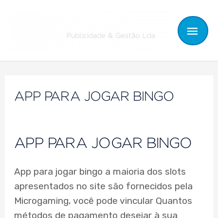
APP PARA JOGAR BINGO
By
APP PARA JOGAR BINGO
App para jogar bingo a maioria dos slots
apresentados no site são fornecidos pela
Microgaming, você pode vincular Quantos
métodos de pagamento desejar à sua