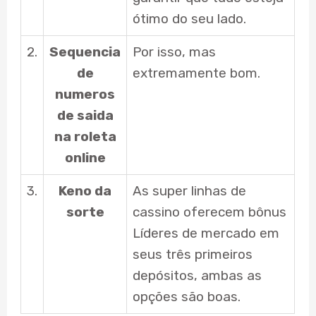
ótimo do seu lado.
2.
Sequencia
Por isso, mas
de
extremamente bom.
numeros
de saida
na roleta
online
3.
Keno da
As super linhas de
sorte
cassino oferecem bônus
Líderes de mercado em
seus três primeiros
depósitos, ambas as
opções são boas.