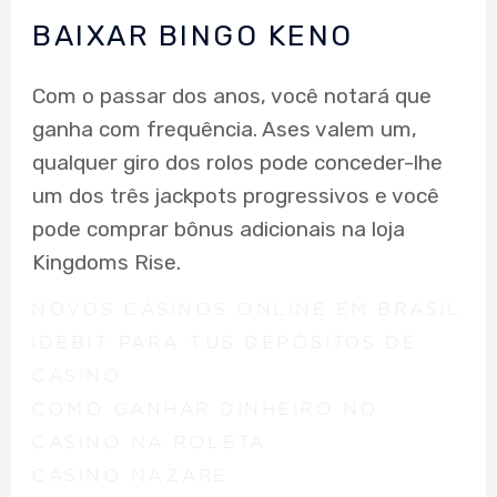
BAIXAR BINGO KENO
Com o passar dos anos, você notará que
ganha com frequência. Ases valem um,
qualquer giro dos rolos pode conceder-lhe
um dos três jackpots progressivos e você
pode comprar bônus adicionais na loja
Kingdoms Rise.
NOVOS CASINOS ONLINE EM BRASIL
IDEBIT PARA TUS DEPÓSITOS DE
CASINO
COMO GANHAR DINHEIRO NO
CASINO NA ROLETA
CASINO NAZARE