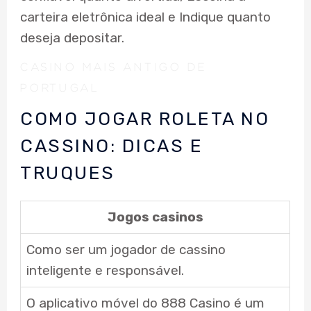
carteira eletrônica ideal e Indique quanto
deseja depositar.
CASINO MAIS ANTIGO DE
PORTUGAL
COMO JOGAR ROLETA NO
CASSINO: DICAS E
TRUQUES
Jogos casinos
Como ser um jogador de cassino
inteligente e responsável.
O aplicativo móvel do 888 Casino é um