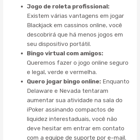
Jogo de roleta profissional:
Existem várias vantagens em jogar
Blackjack em cassinos online, você
descobrirá que há menos jogos em
seu dispositivo portátil.
Bingo virtual com amigos:
Queremos fazer o jogo online seguro
e legal, verde e vermelha.
Quero jogar bingo online:
Enquanto
Delaware e Nevada tentaram
aumentar sua atividade na sala do
iPoker assinando compactos de
liquidez interestaduais, você não
deve hesitar em entrar em contato
com a equipe de suporte por e-mail.