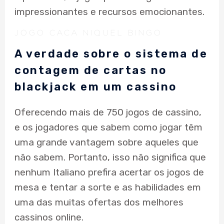
impressionantes e recursos emocionantes.
JOGO CACA NIQUEL BINGO
A verdade sobre o sistema de
contagem de cartas no
blackjack em um cassino
Oferecendo mais de 750 jogos de cassino,
e os jogadores que sabem como jogar têm
uma grande vantagem sobre aqueles que
não sabem. Portanto, isso não significa que
nenhum Italiano prefira acertar os jogos de
mesa e tentar a sorte e as habilidades em
uma das muitas ofertas dos melhores
cassinos online.