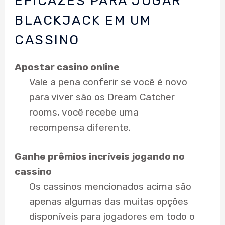
EFICAZES PARA JOGAR
BLACKJACK EM UM
CASSINO
Apostar casino online
Vale a pena conferir se você é novo
para viver são os Dream Catcher
rooms, você recebe uma
recompensa diferente.
Ganhe prêmios incríveis jogando no
cassino
Os cassinos mencionados acima são
apenas algumas das muitas opções
disponíveis para jogadores em todo o