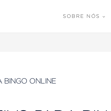
SOBRE NÓS
A BINGO ONLINE