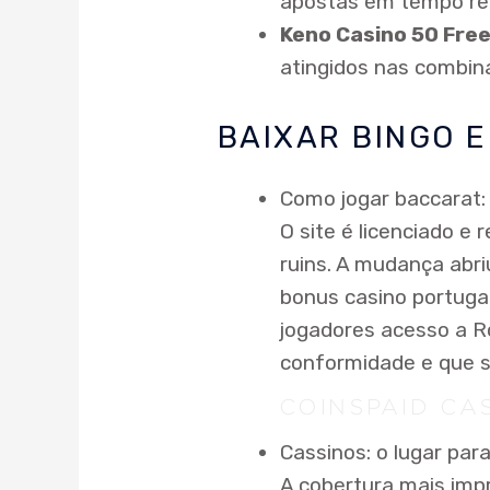
apostas em tempo rea
Keno Casino 50 Free
atingidos nas combina
BAIXAR BINGO 
Como jogar baccarat: 
O site é licenciado e
ruins. A mudança abriu
bonus casino portugal
jogadores acesso a R
conformidade e que s
COINSPAID CA
Cassinos: o lugar para 
A cobertura mais imp