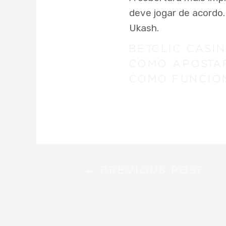
deve jogar de acordo
Ukash.
BETCLIC CASI
COMO APOSTA
COMO FUNCIO
←
PREVIOUS POST