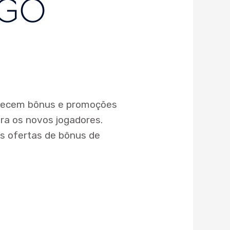
NGO
erecem bônus e promoções
a os novos jogadores.
as ofertas de bônus de
.