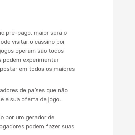
ão pré-pago, maior será o
ode visitar o cassino por
 jogos operam são todos
es podem experimentar
 apostar em todos os maiores
adores de países que não
te e sua oferta de jogo,
do por um gerador de
s jogadores podem fazer suas