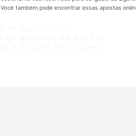
. Você também pode encontrar essas apostas onlin
NO PT 2025 REVIEW
R EM NUMEROS NA ROLETA
NA A ROLETA DO CASSINO