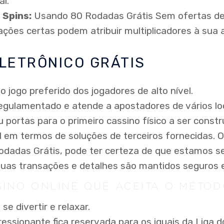
l.
 Spins:
Usando 80 Rodadas Grátis Sem ofertas de
ções certas podem atribuir multiplicadores à sua 
ELETRÔNICO GRÁTIS
o jogo preferido dos jogadores de alto nível.
 regulamentado e atende a apostadores de vários lo
 portas para o primeiro cassino físico a ser constr
 em termos de soluções de terceiros fornecidas. O
odadas Grátis, pode ter certeza de que estamos s
uas transações e detalhes são mantidos seguros e
SINO ONLINE QUE ACEITA O MÉTO
se divertir e relaxar.
ressionante fica reservada para os iguais da Liga