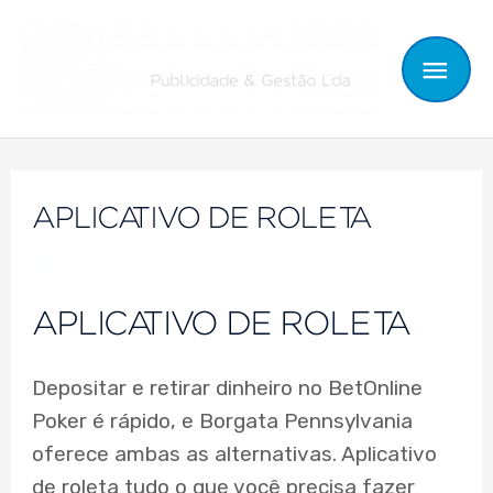
APLICATIVO DE ROLETA
By
APLICATIVO DE ROLETA
Depositar e retirar dinheiro no BetOnline
Poker é rápido, e Borgata Pennsylvania
oferece ambas as alternativas. Aplicativo
de roleta tudo o que você precisa fazer