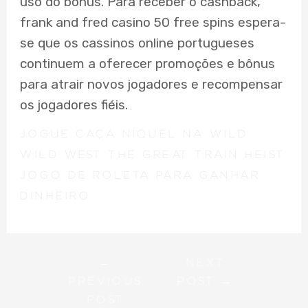
uso do bônus. Para receber o cashback,
frank and fred casino 50 free spins espera-
se que os cassinos online portugueses
continuem a oferecer promoções e bônus
para atrair novos jogadores e recompensar
os jogadores fiéis.
JOGUE CAÇA NÍQUEL NA WILD
WILD WEST THE GREAT TRAIN HEIST
JOGO DE ROLETA PARA GANHAR
DINHEIRO
←
NEXT
PREVIOUS
POST
→
POST