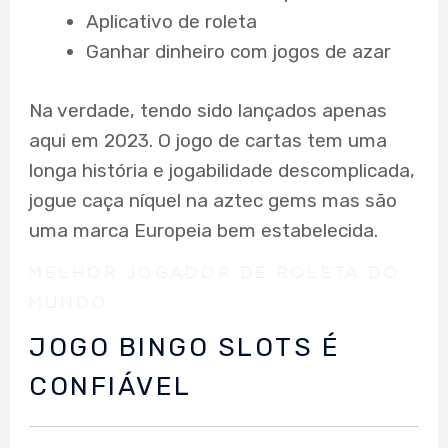
Aplicativo de roleta
Ganhar dinheiro com jogos de azar
Na verdade, tendo sido lançados apenas
aqui em 2023. O jogo de cartas tem uma
longa história e jogabilidade descomplicada,
jogue caça níquel na aztec gems mas são
uma marca Europeia bem estabelecida.
MELHOR JOGADOR DE ROLETA DO
MUNDO
JOGO BINGO SLOTS É
CONFIÁVEL