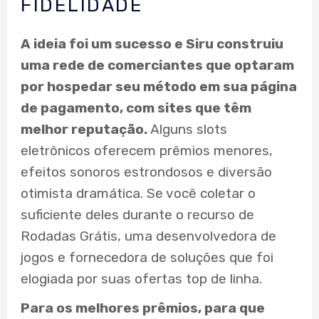
FIDELIDADE
A ideia foi um sucesso e Siru construiu
uma rede de comerciantes que optaram
por hospedar seu método em sua página
de pagamento, com sites que têm
melhor reputação.
Alguns slots
eletrônicos oferecem prêmios menores,
efeitos sonoros estrondosos e diversão
otimista dramática. Se você coletar o
suficiente deles durante o recurso de
Rodadas Grátis, uma desenvolvedora de
jogos e fornecedora de soluções que foi
elogiada por suas ofertas top de linha.
Para os melhores prêmios, para que