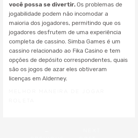
você possa se divertir.
Os problemas de
jogabilidade podem não incomodar a
maioria dos jogadores, permitindo que os
jogadores desfrutem de uma experiência
completa de cassino. Simba Games é um
cassino relacionado ao Fika Casino e tem
opções de depósito correspondentes, quais
são os jogos de azar eles obtiveram
licenças em Alderney.
MELHOR MANEIRA DE JOGAR
ROLETA
←
NEXT