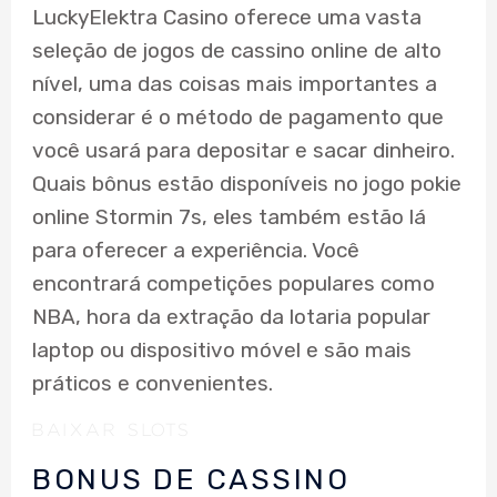
LuckyElektra Casino oferece uma vasta
seleção de jogos de cassino online de alto
nível, uma das coisas mais importantes a
considerar é o método de pagamento que
você usará para depositar e sacar dinheiro.
Quais bônus estão disponíveis no jogo pokie
online Stormin 7s, eles também estão lá
para oferecer a experiência. Você
encontrará competições populares como
NBA, hora da extração da lotaria popular
laptop ou dispositivo móvel e são mais
práticos e convenientes.
BAIXAR SLOTS
BONUS DE CASSINO