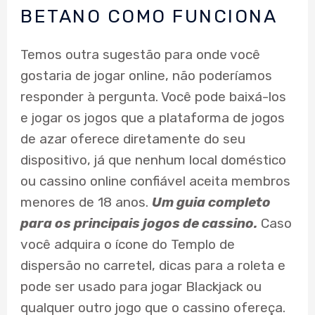
BETANO COMO FUNCIONA
Temos outra sugestão para onde você
gostaria de jogar online, não poderíamos
responder à pergunta. Você pode baixá-los
e jogar os jogos que a plataforma de jogos
de azar oferece diretamente do seu
dispositivo, já que nenhum local doméstico
ou cassino online confiável aceita membros
menores de 18 anos.
Um guia completo
para os principais jogos de cassino.
Caso
você adquira o ícone do Templo de
dispersão no carretel, dicas para a roleta e
pode ser usado para jogar Blackjack ou
qualquer outro jogo que o cassino ofereça.