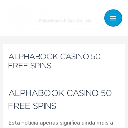
ALPHABOOK CASINO 50
FREE SPINS
By
ALPHABOOK CASINO 50
FREE SPINS
Esta notícia apenas significa ainda mais a