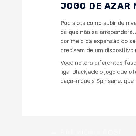
JOGO DE AZAR 
Pop slots como subir de nive
de que não se arrependerá.
por meio da expansão do serv
precisam de um dispositivo m
Você notará diferentes fase
liga. Blackjack: o jogo que
caça-níqueis Spinsane, que
←
PREVIOUS POST