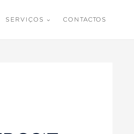
SERVIÇOS
CONTACTOS