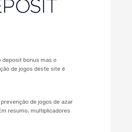
EPOSIT
o deposit bonus mas o
eção de jogos deste site é
a prevenção de jogos de azar
 Em resumo, multiplicadores