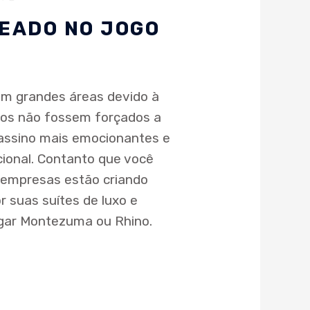
SEADO NO JOGO
am grandes áreas devido à
tos não fossem forçados a
 cassino mais emocionantes e
ional. Contanto que você
 empresas estão criando
 suas suítes de luxo e
jogar Montezuma ou Rhino.