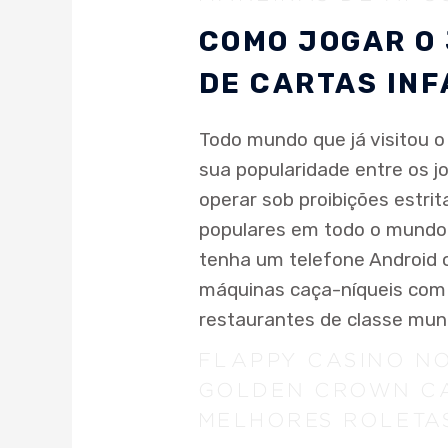
COMO JOGAR O 
DE CARTAS INF
Todo mundo que já visitou 
sua popularidade entre os 
operar sob proibições estri
populares em todo o mundo,
tenha um telefone Android 
máquinas caça-níqueis com 
restaurantes de classe mund
FLAPPY CASINO N
GOLDEN CROWN CA
MELHORES ROLETA